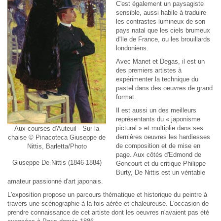
C'est également un paysagiste
sensible, aussi habile à traduire
les contrastes lumineux de son
pays natal que les ciels brumeux
d'Ile de France, ou les brouillards
londoniens.
Avec Manet et Degas, il est un
des premiers artistes à
expérimenter la technique du
pastel dans des oeuvres de grand
format.
Il est aussi un des meilleurs
représentants du « japonisme
pictural » et multiplie dans ses
Aux courses d'Auteuil - Sur la
dernières oeuvres les hardiesses
chaise © Pinacoteca Giuseppe de
de composition et de mise en
Nittis, Barletta/Photo
page. Aux côtés d'Edmond de
Giuseppe De Nittis (1846-1884)
Goncourt et du critique Philippe
Burty, De Nittis est un véritable
amateur passionné d'art japonais.
L'exposition propose un parcours thématique et historique du peintre à
travers une scénographie à la fois aérée et chaleureuse. L'occasion de
prendre connaissance de cet artiste dont les oeuvres n'avaient pas été