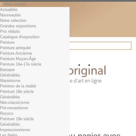
Mon compte
Actualités
Contact
Nouveautés
Français
Notre sélection
English
Grandes expositions
Français
Prix réduits
Actualités
Catalogue d'exposition
Peinture
Peinture antiquité
Peinture Ancienne
Rechercher
Peinture Moyen-Âge
Peinture 16e-17e siècle
Baroque
Généralités
Première librairie d'art en ligne
Maniérisme
Peintres de la réalité
Panier
(vide)
Peinture 18e siècle
Aucun produit
Généralités
Néo-classicisme
0,01€ dès 29€ d'achat
Livraison
Pré-romantisme
0,00 €
Total
Rococo
Commander
Peinture 19e siècle
Généralités
Impressionnisme
Les Nabis