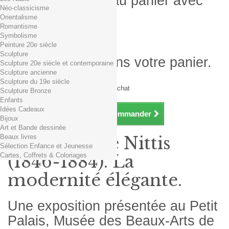
Produit ajouté au panier avec
Néo-classicisme
succès
Orientalisme
Romantisme
Quantité
Symbolisme
Total
Peinture 20e siècle
Sculpture
Il y a 1 produit dans votre panier.
Sculpture 20e siècle et contemporaine
Sculpture ancienne
Total produits TTC
Sculpture du 19e siècle
Frais de port TTC
0,01€ dès 29€ d'achat
Sculpture Bronze
Total TTC
Enfants
Idées Cadeaux
Continuer mes achats
Commander
Bijoux
Art et Bande dessinée
Beaux livres
Giuseppe De Nittis
Sélection Enfance et Jeunesse
Cartes, Coffrets & Coloriages
(1846-1884). La
modernité élégante.
Une exposition présentée au Petit
Palais, Musée des Beaux-Arts de