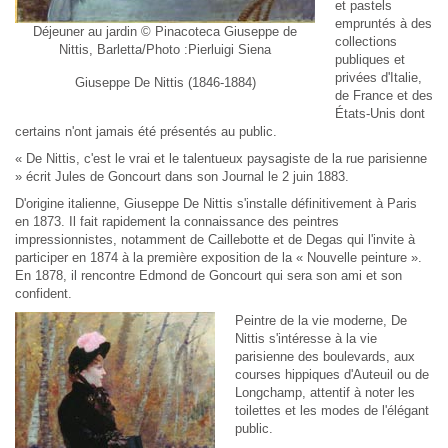
et pastels
empruntés à des
Déjeuner au jardin © Pinacoteca Giuseppe de
collections
Nittis, Barletta/Photo :Pierluigi Siena
publiques et
privées d'Italie,
Giuseppe De Nittis (1846-1884)
de France et des
États-Unis dont
certains n'ont jamais été présentés au public.
« De Nittis, c'est le vrai et le talentueux paysagiste de la rue parisienne
» écrit Jules de Goncourt dans son Journal le 2 juin 1883.
D'origine italienne, Giuseppe De Nittis s'installe définitivement à Paris
en 1873. Il fait rapidement la connaissance des peintres
impressionnistes, notamment de Caillebotte et de Degas qui l'invite à
participer en 1874 à la première exposition de la « Nouvelle peinture ».
En 1878, il rencontre Edmond de Goncourt qui sera son ami et son
confident.
Peintre de la vie moderne, De
Nittis s'intéresse à la vie
parisienne des boulevards, aux
courses hippiques d'Auteuil ou de
Longchamp, attentif à noter les
toilettes et les modes de l'élégant
public.