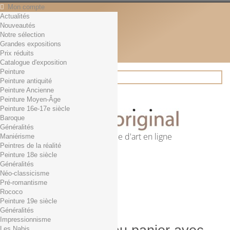
Mon compte
Actualités
Contact
Nouveautés
Français
Notre sélection
English
Grandes expositions
Français
Prix réduits
Actualités
Catalogue d'exposition
Peinture
Peinture antiquité
Peinture Ancienne
Rechercher
Peinture Moyen-Âge
Peinture 16e-17e siècle
Baroque
Généralités
Première librairie d'art en ligne
Maniérisme
Peintres de la réalité
Panier
(vide)
Peinture 18e siècle
Aucun produit
Généralités
Néo-classicisme
0,01€ dès 29€ d'achat
Livraison
Pré-romantisme
0,00 €
Total
Rococo
Commander
Peinture 19e siècle
Généralités
Impressionnisme
Les Nabis