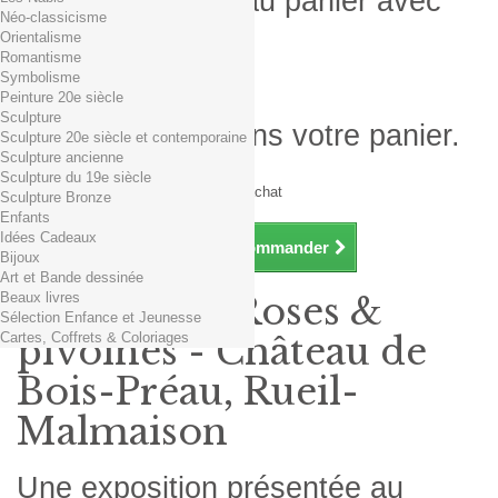
Produit ajouté au panier avec
Néo-classicisme
succès
Orientalisme
Romantisme
Quantité
Symbolisme
Total
Peinture 20e siècle
Sculpture
Il y a 1 produit dans votre panier.
Sculpture 20e siècle et contemporaine
Sculpture ancienne
Total produits TTC
Sculpture du 19e siècle
Frais de port TTC
0,01€ dès 29€ d'achat
Sculpture Bronze
Total TTC
Enfants
Idées Cadeaux
Continuer mes achats
Commander
Bijoux
Art et Bande dessinée
Beaux livres
Exposition Roses &
Sélection Enfance et Jeunesse
Cartes, Coffrets & Coloriages
pivoines - Château de
Bois-Préau, Rueil-
Malmaison
Une exposition présentée au