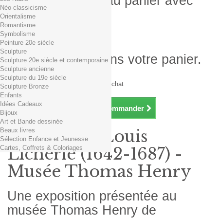
Produit ajouté au panier avec
Néo-classicisme
succès
Orientalisme
Romantisme
Quantité
Symbolisme
Total
Peinture 20e siècle
Sculpture
Il y a 1 produit dans votre panier.
Sculpture 20e siècle et contemporaine
Sculpture ancienne
Total produits TTC
Sculpture du 19e siècle
Frais de port TTC
0,01€ dès 29€ d'achat
Sculpture Bronze
Total TTC
Enfants
Idées Cadeaux
Continuer mes achats
Commander
Bijoux
Art et Bande dessinée
Beaux livres
Exposition Louis
Sélection Enfance et Jeunesse
Cartes, Coffrets & Coloriages
Licherie (1642-1687) -
Musée Thomas Henry
Une exposition présentée au
musée Thomas Henry de