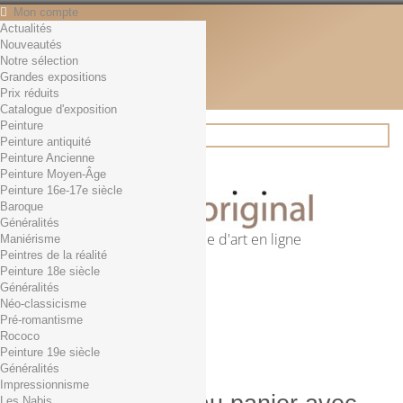
Mon compte
Actualités
Contact
Nouveautés
Français
Notre sélection
English
Grandes expositions
Français
Prix réduits
Actualités
Catalogue d'exposition
Peinture
Peinture antiquité
Peinture Ancienne
Rechercher
Peinture Moyen-Âge
Peinture 16e-17e siècle
Baroque
Généralités
Première librairie d'art en ligne
Maniérisme
Peintres de la réalité
Panier
(vide)
Peinture 18e siècle
Aucun produit
Généralités
Néo-classicisme
0,01€ dès 29€ d'achat
Livraison
Pré-romantisme
0,00 €
Total
Rococo
Commander
Peinture 19e siècle
Généralités
Impressionnisme
Les Nabis