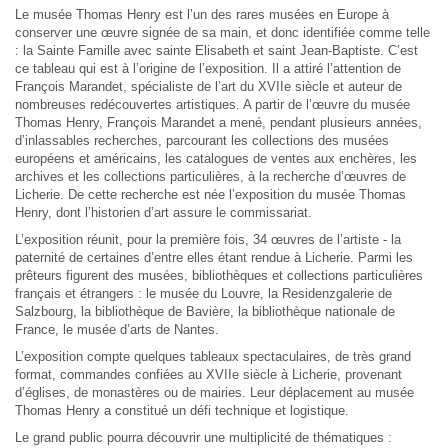
Le musée Thomas Henry est l’un des rares musées en Europe à
conserver une œuvre signée de sa main, et donc identifiée comme telle
: la Sainte Famille avec sainte Elisabeth et saint Jean-Baptiste. C’est
ce tableau qui est à l’origine de l’exposition. Il a attiré l’attention de
François Marandet, spécialiste de l’art du XVIIe siècle et auteur de
nombreuses redécouvertes artistiques. A partir de l’œuvre du musée
Thomas Henry, François Marandet a mené, pendant plusieurs années,
d’inlassables recherches, parcourant les collections des musées
européens et américains, les catalogues de ventes aux enchères, les
archives et les collections particulières, à la recherche d’œuvres de
Licherie. De cette recherche est née l’exposition du musée Thomas
Henry, dont l’historien d’art assure le commissariat.
L’exposition réunit, pour la première fois, 34 œuvres de l’artiste - la
paternité de certaines d’entre elles étant rendue à Licherie. Parmi les
prêteurs figurent des musées, bibliothèques et collections particulières
français et étrangers : le musée du Louvre, la Residenzgalerie de
Salzbourg, la bibliothèque de Bavière, la bibliothèque nationale de
France, le musée d’arts de Nantes.
L’exposition compte quelques tableaux spectaculaires, de très grand
format, commandes confiées au XVIIe siècle à Licherie, provenant
d’églises, de monastères ou de mairies. Leur déplacement au musée
Thomas Henry a constitué un défi technique et logistique.
Le grand public pourra découvrir une multiplicité de thématiques :