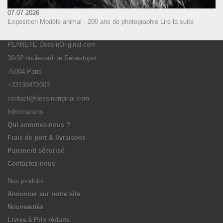
07.07.2026
Exposition Modèle animal - 200 ans de photographie
Lire la suite
PLANETE DessinOriginal.com
30-32 boulevard de Sébastopol
75004 Paris
+33130472003
contact@dessinoriginal.com
Informations
Qui sommes-nous ?
Frais de port & livraisons
Paiement sécurisé
Contactez-nous
Nos produits
Annoncer sur notre site
Nouveautés
Livres à Prix réduits