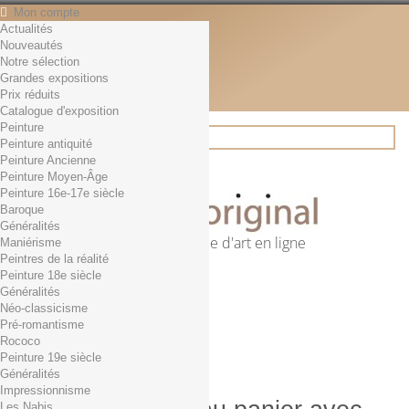
Mon compte
Actualités
Contact
Nouveautés
Français
Notre sélection
English
Grandes expositions
Français
Prix réduits
Actualités
Catalogue d'exposition
Peinture
Peinture antiquité
Peinture Ancienne
Rechercher
Peinture Moyen-Âge
Peinture 16e-17e siècle
Baroque
Généralités
Première librairie d'art en ligne
Maniérisme
Peintres de la réalité
Panier
(vide)
Peinture 18e siècle
Aucun produit
Généralités
Néo-classicisme
0,01€ dès 29€ d'achat
Livraison
Pré-romantisme
0,00 €
Total
Rococo
Commander
Peinture 19e siècle
Généralités
Impressionnisme
Les Nabis