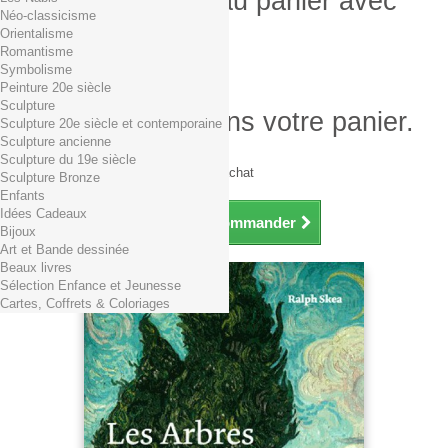
Produit ajouté au panier avec
Néo-classicisme
succès
Orientalisme
Romantisme
Quantité
Symbolisme
Total
Peinture 20e siècle
Sculpture
Il y a 1 produit dans votre panier.
Sculpture 20e siècle et contemporaine
Sculpture ancienne
Total produits TTC
Sculpture du 19e siècle
Frais de port TTC
0,01€ dès 29€ d'achat
Sculpture Bronze
Total TTC
Enfants
Idées Cadeaux
Continuer mes achats
Commander
Bijoux
Art et Bande dessinée
Beaux livres
Sélection Enfance et Jeunesse
Cartes, Coffrets & Coloriages