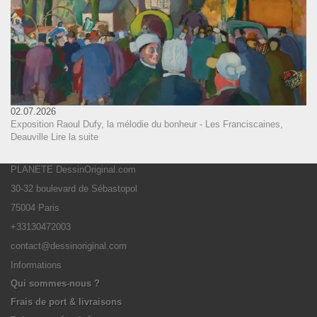
02.07.2026
Exposition Raoul Dufy, la mélodie du bonheur - Les Franciscaines,
Deauville
Lire la suite
PLANETE DessinOriginal.com
30-32 boulevard de Sébastopol
75004 Paris
+33130472003
contact@dessinoriginal.com
Informations
Qui sommes-nous ?
Frais de port & livraisons