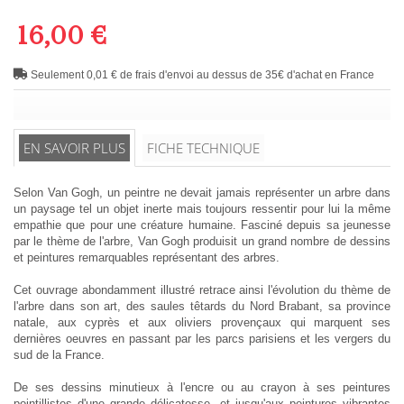
16,00 €
Seulement 0,01 € de frais d'envoi au dessus de 35€ d'achat en France
EN SAVOIR PLUS
FICHE TECHNIQUE
Selon Van Gogh, un peintre ne devait jamais représenter un arbre dans
un paysage tel un objet inerte mais toujours ressentir pour lui la même
empathie que pour une créature humaine. Fasciné depuis sa jeunesse
par le thème de l'arbre, Van Gogh produisit un grand nombre de dessins
et peintures remarquables représentant des arbres.
Cet ouvrage abondamment illustré retrace ainsi l'évolution du thème de
l'arbre dans son art, des saules têtards du Nord Brabant, sa province
natale, aux cyprès et aux oliviers provençaux qui marquent ses
dernières oeuvres en passant par les parcs parisiens et les vergers du
sud de la France.
De ses dessins minutieux à l'encre ou au crayon à ses peintures
pointillistes d'une grande délicatesse, et jusqu'aux peintures vibrantes