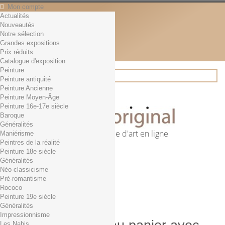
Mon compte
Actualités
Contact
Nouveautés
Français
Notre sélection
English
Grandes expositions
Français
Prix réduits
Actualités
Catalogue d'exposition
Peinture
Peinture antiquité
Peinture Ancienne
Rechercher
Peinture Moyen-Âge
Peinture 16e-17e siècle
Baroque
Généralités
Première librairie d'art en ligne
Maniérisme
Peintres de la réalité
Panier
(vide)
Peinture 18e siècle
Aucun produit
Généralités
Néo-classicisme
0,01€ dès 29€ d'achat
Livraison
Pré-romantisme
0,00 €
Total
Rococo
Commander
Peinture 19e siècle
Généralités
Impressionnisme
Les Nabis