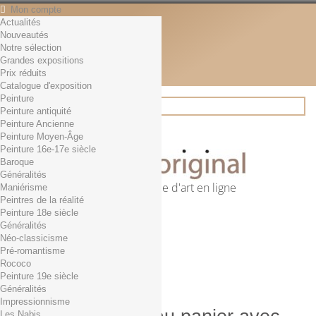
Mon compte
Actualités
Contact
Nouveautés
Français
Notre sélection
English
Grandes expositions
Français
Prix réduits
Actualités
Catalogue d'exposition
Peinture
Peinture antiquité
Peinture Ancienne
Rechercher
Peinture Moyen-Âge
Peinture 16e-17e siècle
Baroque
Généralités
Première librairie d'art en ligne
Maniérisme
Peintres de la réalité
Panier
(vide)
Peinture 18e siècle
Aucun produit
Généralités
Néo-classicisme
0,01€ dès 29€ d'achat
Livraison
Pré-romantisme
0,00 €
Total
Rococo
Commander
Peinture 19e siècle
Généralités
Impressionnisme
Les Nabis