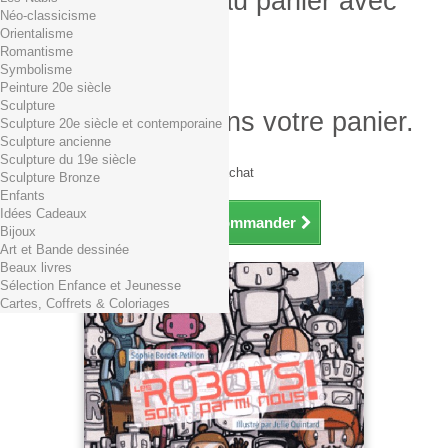
Produit ajouté au panier avec
Néo-classicisme
succès
Orientalisme
Romantisme
Quantité
Symbolisme
Total
Peinture 20e siècle
Sculpture
Il y a 1 produit dans votre panier.
Sculpture 20e siècle et contemporaine
Sculpture ancienne
Total produits TTC
Sculpture du 19e siècle
Frais de port TTC
0,01€ dès 29€ d'achat
Sculpture Bronze
Total TTC
Enfants
Idées Cadeaux
Continuer mes achats
Commander
Bijoux
Art et Bande dessinée
Beaux livres
Sélection Enfance et Jeunesse
Cartes, Coffrets & Coloriages