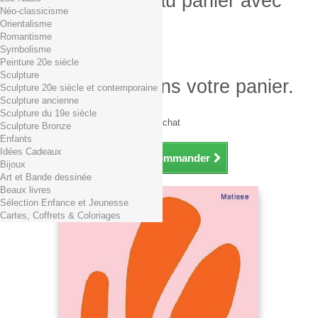
Produit ajouté au panier avec
Néo-classicisme
succès
Orientalisme
Romantisme
Quantité
Symbolisme
Total
Peinture 20e siècle
Sculpture
Il y a 1 produit dans votre panier.
Sculpture 20e siècle et contemporaine
Sculpture ancienne
Total produits TTC
Sculpture du 19e siècle
Frais de port TTC
0,01€ dès 29€ d'achat
Sculpture Bronze
Total TTC
Enfants
Idées Cadeaux
Continuer mes achats
Commander
Bijoux
Art et Bande dessinée
Beaux livres
Sélection Enfance et Jeunesse
Cartes, Coffrets & Coloriages