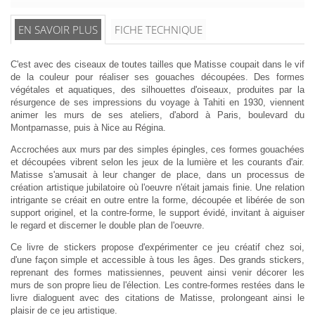
EN SAVOIR PLUS
FICHE TECHNIQUE
C'est avec des ciseaux de toutes tailles que Matisse coupait dans le vif
de la couleur pour réaliser ses gouaches découpées. Des formes
végétales et aquatiques, des silhouettes d'oiseaux, produites par la
résurgence de ses impressions du voyage à Tahiti en 1930, viennent
animer les murs de ses ateliers, d'abord à Paris, boulevard du
Montparnasse, puis à Nice au Régina.
Accrochées aux murs par des simples épingles, ces formes gouachées
et découpées vibrent selon les jeux de la lumière et les courants d'air.
Matisse s'amusait à leur changer de place, dans un processus de
création artistique jubilatoire où l'oeuvre n'était jamais finie. Une relation
intrigante se créait en outre entre la forme, découpée et libérée de son
support originel, et la contre-forme, le support évidé, invitant à aiguiser
le regard et discerner le double plan de l'oeuvre.
Ce livre de stickers propose d'expérimenter ce jeu créatif chez soi,
d'une façon simple et accessible à tous les âges. Des grands stickers,
reprenant des formes matissiennes, peuvent ainsi venir décorer les
murs de son propre lieu de l'élection. Les contre-formes restées dans le
livre dialoguent avec des citations de Matisse, prolongeant ainsi le
plaisir de ce jeu artistique.