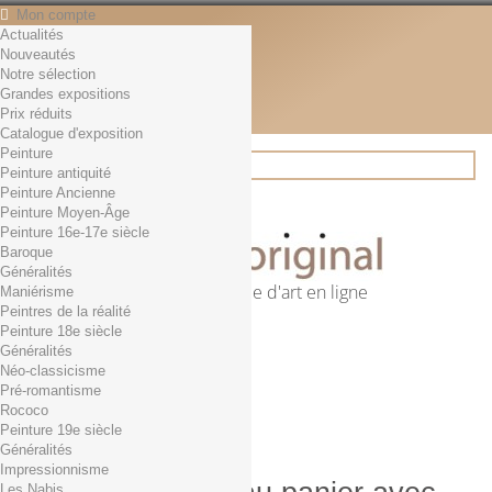
Mon compte
Actualités
Contact
Nouveautés
Français
Notre sélection
English
Grandes expositions
Français
Prix réduits
Actualités
Catalogue d'exposition
Peinture
Peinture antiquité
Peinture Ancienne
Rechercher
Peinture Moyen-Âge
Peinture 16e-17e siècle
Baroque
Généralités
Première librairie d'art en ligne
Maniérisme
Peintres de la réalité
Panier
(vide)
Peinture 18e siècle
Aucun produit
Généralités
Néo-classicisme
0,01€ dès 29€ d'achat
Livraison
Pré-romantisme
0,00 €
Total
Rococo
Commander
Peinture 19e siècle
Généralités
Impressionnisme
Les Nabis