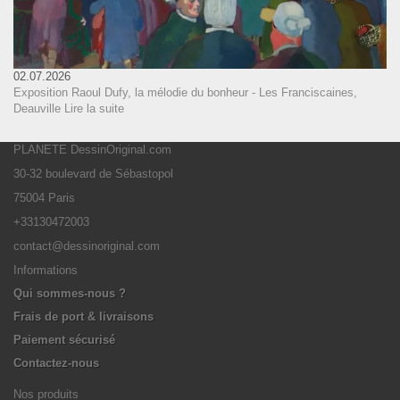
02.07.2026
Exposition Raoul Dufy, la mélodie du bonheur - Les Franciscaines,
Deauville
Lire la suite
PLANETE DessinOriginal.com
30-32 boulevard de Sébastopol
75004 Paris
+33130472003
contact@dessinoriginal.com
Informations
Qui sommes-nous ?
Frais de port & livraisons
Paiement sécurisé
Contactez-nous
Nos produits