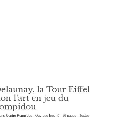
elaunay, la Tour Eiffel
ion l'art en jeu du
Pompidou
ions
Centre Pompidou
-
Ouvrage broché
-
36
pages -
Textes