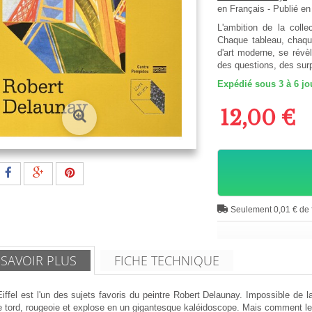
en
Français
- Publié e
L'ambition de la colle
Chaque tableau, chaque
d'art moderne, se révè
des questions, des surp
Expédié sous 3 à 6 jo
12,00 €
Seulement 0,01 € de f
 SAVOIR PLUS
FICHE TECHNIQUE
iffel est l'un des sujets favoris du peintre Robert Delaunay. Impossible de l
e tord, rougeoie et explose en un gigantesque kaléidoscope. Mais comment le pe