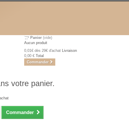
Panier
(vide)
Aucun produit
0,01€ dès 29€ d'achat
Livraison
0,00 €
Total
Commander
ans votre panier.
achat
Commander