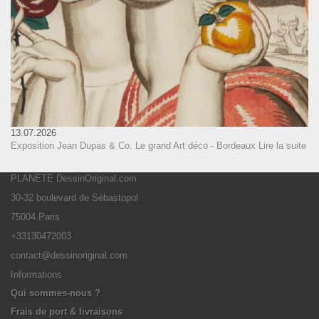
13.07.2026
Exposition Jean Dupas & Co. Le grand Art déco - Bordeaux
Lire la suite
PLANETE DessinOriginal.com
30-32 boulevard de Sébastopol
75004 Paris
+33130472003
contact@dessinoriginal.com
Informations
Qui sommes-nous ?
Frais de port & livraisons