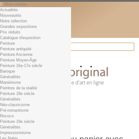
Mon compte
Actualités
Contact
Nouveautés
Français
Notre sélection
English
Grandes expositions
Français
Prix réduits
Actualités
Catalogue d'exposition
Peinture
Peinture antiquité
Peinture Ancienne
Rechercher
Peinture Moyen-Âge
Peinture 16e-17e siècle
Baroque
Généralités
Première librairie d'art en ligne
Maniérisme
Peintres de la réalité
Panier
(vide)
Peinture 18e siècle
Aucun produit
Généralités
Néo-classicisme
0,01€ dès 29€ d'achat
Livraison
Pré-romantisme
0,00 €
Total
Rococo
Commander
Peinture 19e siècle
Généralités
Impressionnisme
Les Nabis