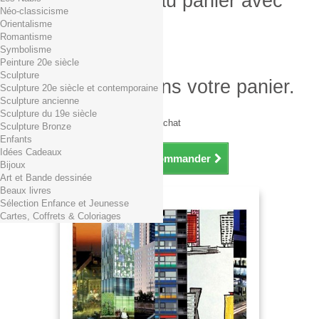
Produit ajouté au panier avec
Néo-classicisme
succès
Orientalisme
Romantisme
Quantité
Symbolisme
Total
Peinture 20e siècle
Sculpture
Il y a 1 produit dans votre panier.
Sculpture 20e siècle et contemporaine
Sculpture ancienne
Total produits TTC
Sculpture du 19e siècle
Frais de port TTC
0,01€ dès 29€ d'achat
Sculpture Bronze
Total TTC
Enfants
Idées Cadeaux
Continuer mes achats
Commander
Bijoux
Art et Bande dessinée
Beaux livres
Sélection Enfance et Jeunesse
Cartes, Coffrets & Coloriages