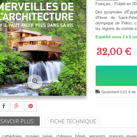
Français
- Publié en 2
Des pyramides d'Égypt
d'Hiver de Saint-Pé
olympique de Pékin, 
les régions du monde et
Expédié sous 3 à 6 jo
32,00 €
Seulement 0,01 € de f
 SAVOIR PLUS
FICHE TECHNIQUE
 cathédrales, musées, palais, châteaux, hôtels, aéroports, maisons privées