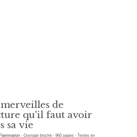
 merveilles de
cture qu'il faut avoir
s sa vie
Flammarion
-
Ouvrage broché
-
960
pages -
Textes en