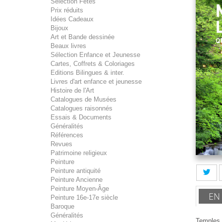
Sélection Fêtes
Prix réduits
Idées Cadeaux
Bijoux
Art et Bande dessinée
Beaux livres
Sélection Enfance et Jeunesse
Cartes, Coffrets & Coloriages
Editions Bilingues & inter.
Livres d'art enfance et jeunesse
Histoire de l'Art
Catalogues de Musées
Catalogues raisonnés
Essais & Documents
Généralités
Références
Revues
Patrimoine religieux
Peinture
Peinture antiquité
Peinture Ancienne
Peinture Moyen-Âge
EN
Peinture 16e-17e siècle
Baroque
Généralités
Temples,