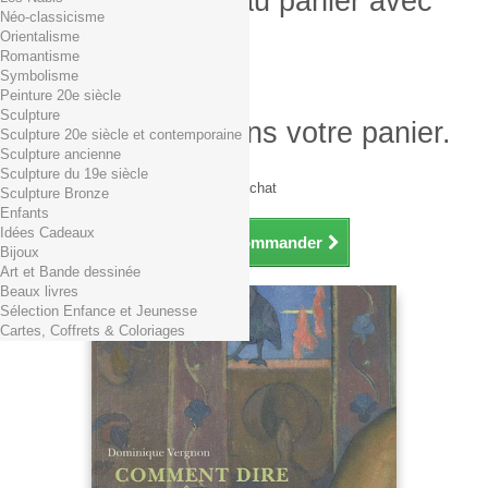
Produit ajouté au panier avec
Néo-classicisme
succès
Orientalisme
Romantisme
Quantité
Symbolisme
Total
Peinture 20e siècle
Sculpture
Il y a 1 produit dans votre panier.
Sculpture 20e siècle et contemporaine
Sculpture ancienne
Total produits TTC
Sculpture du 19e siècle
Frais de port TTC
0,01€ dès 29€ d'achat
Sculpture Bronze
Total TTC
Enfants
Idées Cadeaux
Continuer mes achats
Commander
Bijoux
Art et Bande dessinée
Beaux livres
Sélection Enfance et Jeunesse
Cartes, Coffrets & Coloriages