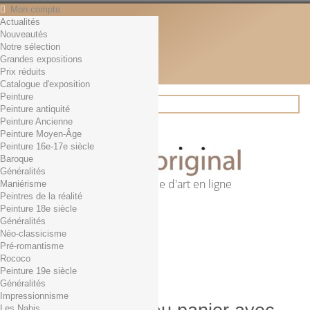
Mon compte
Actualités
Contact
Nouveautés
Français
Notre sélection
English
Grandes expositions
Français
Prix réduits
Actualités
Catalogue d'exposition
Peinture
Peinture antiquité
Peinture Ancienne
Rechercher
Peinture Moyen-Âge
Peinture 16e-17e siècle
Baroque
Généralités
Première librairie d'art en ligne
Maniérisme
Peintres de la réalité
Panier
(vide)
Peinture 18e siècle
Aucun produit
Généralités
Néo-classicisme
0,01€ dès 29€ d'achat
Livraison
Pré-romantisme
0,00 €
Total
Rococo
Commander
Peinture 19e siècle
Généralités
Impressionnisme
Les Nabis