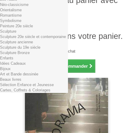
Produit ajouté au panier avec
Néo-classicisme
succès
Orientalisme
Romantisme
Quantité
Symbolisme
Total
Peinture 20e siècle
Sculpture
Il y a 1 produit dans votre panier.
Sculpture 20e siècle et contemporaine
Sculpture ancienne
Total produits TTC
Sculpture du 19e siècle
Frais de port TTC
0,01€ dès 29€ d'achat
Sculpture Bronze
Total TTC
Enfants
Idées Cadeaux
Continuer mes achats
Commander
Bijoux
Art et Bande dessinée
Beaux livres
Sélection Enfance et Jeunesse
Cartes, Coffrets & Coloriages