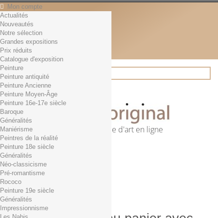
Mon compte
Actualités
Contact
Nouveautés
Français
Notre sélection
English
Grandes expositions
Français
Prix réduits
Actualités
Catalogue d'exposition
Peinture
Peinture antiquité
Peinture Ancienne
Rechercher
Peinture Moyen-Âge
Peinture 16e-17e siècle
Baroque
Généralités
Première librairie d'art en ligne
Maniérisme
Peintres de la réalité
Panier
(vide)
Peinture 18e siècle
Aucun produit
Généralités
Néo-classicisme
0,01€ dès 29€ d'achat
Livraison
Pré-romantisme
0,00 €
Total
Rococo
Commander
Peinture 19e siècle
Généralités
Impressionnisme
Les Nabis