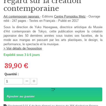
regard sur la création
contemporaine
Art contemporain japonais
-
Editions
Centre Pompidou Metz
-
Ouvrage
relié
-
247
pages -
Textes en
Français
- Publié en 2017
Sous la direction de Yuko Hasegawa, directrice artistique du Musée
d’Art contemporain de Tokyo, cette publication explore la création
japonaise des 50 dernières années sous toutes ses facettes, de la
mode aux mangas en passant par les arts plastiques, le design, la
performance, le spectacle et la musique.
> Voir détails de l'exposition
Expédié sous 3 à 6 jours
39,90 €
Quantité :
Ajouter au panier
Seulement 0,01 € de frais d'envoi au dessus de 35€ d'achat en France