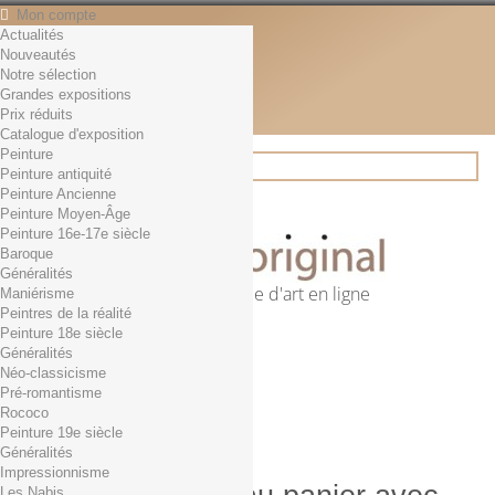
Mon compte
Actualités
Contact
Nouveautés
Français
Notre sélection
English
Grandes expositions
Français
Prix réduits
Actualités
Catalogue d'exposition
Peinture
Peinture antiquité
Peinture Ancienne
Rechercher
Peinture Moyen-Âge
Peinture 16e-17e siècle
Baroque
Généralités
Première librairie d'art en ligne
Maniérisme
Peintres de la réalité
Panier
(vide)
Peinture 18e siècle
Aucun produit
Généralités
Néo-classicisme
0,01€ dès 29€ d'achat
Livraison
Pré-romantisme
0,00 €
Total
Rococo
Commander
Peinture 19e siècle
Généralités
Impressionnisme
Les Nabis