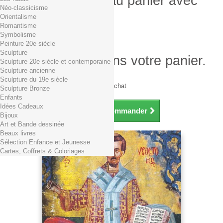
Produit ajouté au panier avec
Néo-classicisme
succès
Orientalisme
Romantisme
Quantité
Symbolisme
Total
Peinture 20e siècle
Sculpture
Il y a 1 produit dans votre panier.
Sculpture 20e siècle et contemporaine
Sculpture ancienne
Total produits TTC
Sculpture du 19e siècle
Frais de port TTC
0,01€ dès 29€ d'achat
Sculpture Bronze
Total TTC
Enfants
Idées Cadeaux
Continuer mes achats
Commander
Bijoux
Art et Bande dessinée
Beaux livres
Sélection Enfance et Jeunesse
Cartes, Coffrets & Coloriages