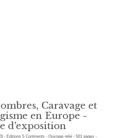
 ombres, Caravage et
agisme en Europe -
e d'exposition
10)
-
Editions
5 Continents
-
Ouvrage relié
-
501
pages -