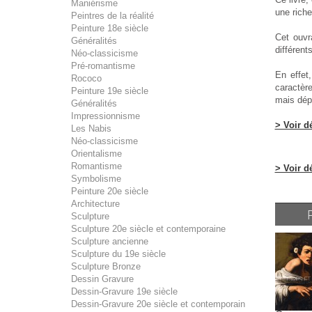
Maniérisme
une rich
Peintres de la réalité
Peinture 18e siècle
Cet ouvr
Généralités
différent
Néo-classicisme
Pré-romantisme
En effet
Rococo
caractèr
Peinture 19e siècle
mais dép
Généralités
Impressionnisme
> Voir d
Les Nabis
Néo-classicisme
Orientalisme
Romantisme
> Voir d
Symbolisme
Peinture 20e siècle
Architecture
Sculpture
Sculpture 20e siècle et contemporaine
Sculpture ancienne
Sculpture du 19e siècle
Sculpture Bronze
Dessin Gravure
Dessin-Gravure 19e siècle
Dessin-Gravure 20e siècle et contemporain