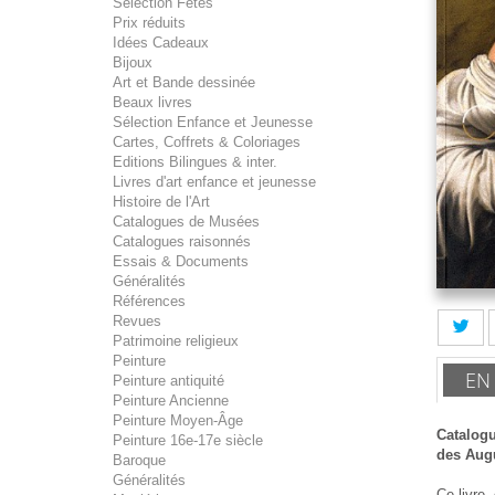
Sélection Fêtes
Prix réduits
Idées Cadeaux
Bijoux
Art et Bande dessinée
Beaux livres
Sélection Enfance et Jeunesse
Cartes, Coffrets & Coloriages
Editions Bilingues & inter.
Livres d'art enfance et jeunesse
Histoire de l'Art
Catalogues de Musées
Catalogues raisonnés
Essais & Documents
Généralités
Références
Revues
Patrimoine religieux
Peinture
EN
Peinture antiquité
Peinture Ancienne
Peinture Moyen-Âge
Catalogu
Peinture 16e-17e siècle
des Augu
Baroque
Généralités
Ce livre,