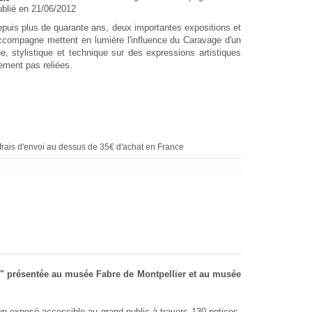
ublié en 21/06/2012
epuis plus de quarante ans, deux importantes expositions et
 accompagne mettent en lumière l'influence du Caravage d'un
e, stylistique et technique sur des expressions artistiques
llement pas reliées.
rais d'envoi au dessus de 35€ d'achat en France
e" présentée au musée Fabre de Montpellier et au musée
 un exposé accessible au grand public à travers 130 notices,