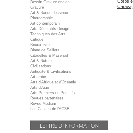
Corps e
Dessin-Gravure ancien
Caravage
Gravure
Art & Bande dessinée
Photographie
Art contemporain
Arts Décoratifs Design
Techniques des Arts
Critique
Beaux livres
Diane de Selliers
Citadelles & Mazenod
Art & Nature
Civilisations
Antiquité & Civilisations
Art arabe
Arts d'Afrique et d'Océanie
Arts d'Asie
Arts Premiers ou Primitifs
Revues partenaires
Revue Médium
Les Cahiers de l'ACSEL
LETTRE D'INFORMATION