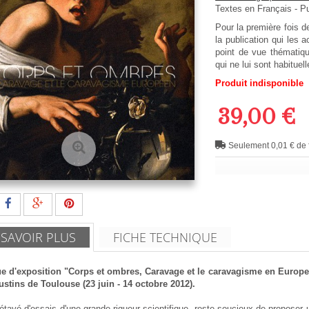
Textes en
Français
- P
Pour la première fois d
la publication qui les
point de vue thématiqu
qui ne lui sont habitue
Produit indisponible
39,00 €
Seulement 0,01 € de f
 SAVOIR PLUS
FICHE TECHNIQUE
e d'exposition "Corps et ombres, Caravage et le caravagisme en Europ
stins de Toulouse (23 juin - 14 octobre 2012).
 étayé d'essais d'une grande rigueur scientifique, reste soucieux de proposer