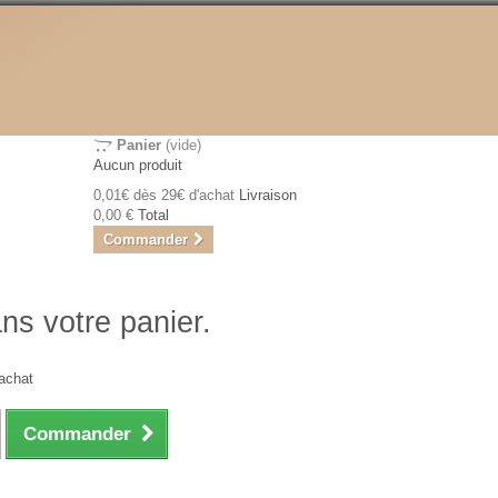
Panier
(vide)
Aucun produit
0,01€ dès 29€ d'achat
Livraison
0,00 €
Total
Commander
ans votre panier.
achat
Commander