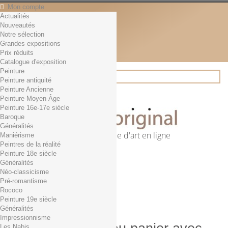
Mon compte
Actualités
Contact
Nouveautés
Français
Notre sélection
English
Grandes expositions
Français
Prix réduits
Actualités
Catalogue d'exposition
Peinture
Peinture antiquité
Peinture Ancienne
Rechercher
Peinture Moyen-Âge
Peinture 16e-17e siècle
Baroque
Généralités
Première librairie d'art en ligne
Maniérisme
Peintres de la réalité
Panier
(vide)
Peinture 18e siècle
Aucun produit
Généralités
Néo-classicisme
0,01€ dès 29€ d'achat
Livraison
Pré-romantisme
0,00 €
Total
Rococo
Commander
Peinture 19e siècle
Généralités
Impressionnisme
Les Nabis