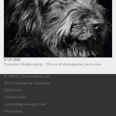
07.07.2026
Exposition Modèle animal - 200 ans de photographie
Lire la suite
PLANETE DessinOriginal.com
30-32 boulevard de Sébastopol
75004 Paris
+33130472003
contact@dessinoriginal.com
Informations