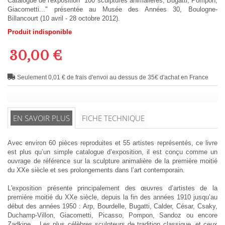
Catalogue de l'exposition "100 sculptures animalières, Bugatti, Pompon,
Giacometti..." présentée au Musée des Années 30, Boulogne-
Billancourt (10 avril - 28 octobre 2012).
Produit indisponible
30,00 €
Seulement 0,01 € de frais d'envoi au dessus de 35€ d'achat en France
EN SAVOIR PLUS
FICHE TECHNIQUE
Avec environ 60 pièces reproduites et 55 artistes représentés, ce livre
est plus qu’un simple catalogue d’exposition, il est conçu comme un
ouvrage de référence sur la sculpture animalière de la première moitié
du XXe siècle et ses prolongements dans l’art contemporain.
L'exposition présente principalement des œuvres d’artistes de la
première moitié du XXe siècle, depuis la fin des années 1910 jusqu’au
début des années 1950 : Arp, Bourdelle, Bugatti, Calder, César, Csaky,
Duchamp-Villon, Giacometti, Picasso, Pompon, Sandoz ou encore
Zadkine… Les plus célèbres sculpteurs de tradition classique, et ceux