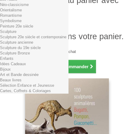
Produit ajouté au panier avec
Néo-classicisme
succès
Orientalisme
Romantisme
Quantité
Symbolisme
Total
Peinture 20e siècle
Sculpture
Il y a 1 produit dans votre panier.
Sculpture 20e siècle et contemporaine
Sculpture ancienne
Total produits TTC
Sculpture du 19e siècle
Frais de port TTC
0,01€ dès 29€ d'achat
Sculpture Bronze
Total TTC
Enfants
Idées Cadeaux
Continuer mes achats
Commander
Bijoux
Art et Bande dessinée
Beaux livres
Sélection Enfance et Jeunesse
Cartes, Coffrets & Coloriages