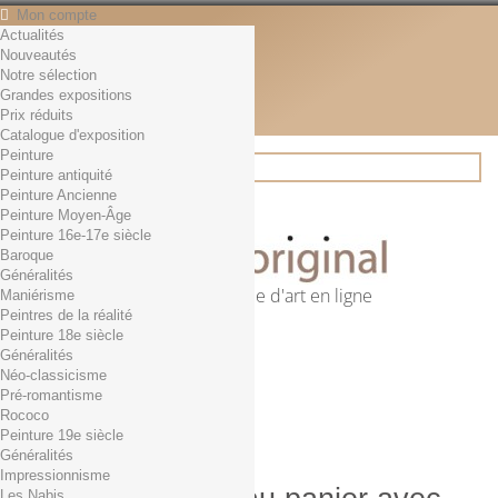
Mon compte
Actualités
Contact
Nouveautés
Français
Notre sélection
English
Grandes expositions
Français
Prix réduits
Actualités
Catalogue d'exposition
Peinture
Peinture antiquité
Peinture Ancienne
Rechercher
Peinture Moyen-Âge
Peinture 16e-17e siècle
Baroque
Généralités
Première librairie d'art en ligne
Maniérisme
Peintres de la réalité
Panier
(vide)
Peinture 18e siècle
Aucun produit
Généralités
Néo-classicisme
0,01€ dès 29€ d'achat
Livraison
Pré-romantisme
0,00 €
Total
Rococo
Commander
Peinture 19e siècle
Généralités
Impressionnisme
Les Nabis