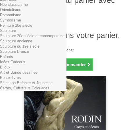
Produit ajouté au panier avec
Néo-classicisme
succès
Orientalisme
Romantisme
Quantité
Symbolisme
Total
Peinture 20e siècle
Sculpture
Il y a 1 produit dans votre panier.
Sculpture 20e siècle et contemporaine
Sculpture ancienne
Total produits TTC
Sculpture du 19e siècle
Frais de port TTC
0,01€ dès 29€ d'achat
Sculpture Bronze
Total TTC
Enfants
Idées Cadeaux
Continuer mes achats
Commander
Bijoux
Art et Bande dessinée
Beaux livres
Sélection Enfance et Jeunesse
Cartes, Coffrets & Coloriages