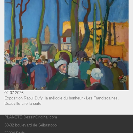
02.07.2026
Exposition Raoul Dufy, la mélodie du bonheur - Les Franciscaines,
Deauville
Lire la suite
PLANETE DessinOriginal.com
30-32 boulevard de Sébastopol