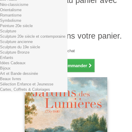
Produit ajouté au panier avec
Néo-classicisme
succès
Orientalisme
Romantisme
Quantité
Symbolisme
Total
Peinture 20e siècle
Sculpture
Il y a 1 produit dans votre panier.
Sculpture 20e siècle et contemporaine
Sculpture ancienne
Total produits TTC
Sculpture du 19e siècle
Frais de port TTC
0,01€ dès 29€ d'achat
Sculpture Bronze
Total TTC
Enfants
Idées Cadeaux
Continuer mes achats
Commander
Bijoux
Art et Bande dessinée
Beaux livres
Sélection Enfance et Jeunesse
Cartes, Coffrets & Coloriages