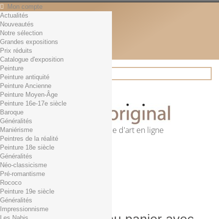
Mon compte
Actualités
Contact
Nouveautés
Français
Notre sélection
English
Grandes expositions
Français
Prix réduits
Actualités
Catalogue d'exposition
Peinture
Peinture antiquité
Peinture Ancienne
Rechercher
Peinture Moyen-Âge
Peinture 16e-17e siècle
Baroque
Généralités
Première librairie d'art en ligne
Maniérisme
Peintres de la réalité
Panier
(vide)
Peinture 18e siècle
Aucun produit
Généralités
Néo-classicisme
0,01€ dès 29€ d'achat
Livraison
Pré-romantisme
0,00 €
Total
Rococo
Commander
Peinture 19e siècle
Généralités
Impressionnisme
Les Nabis