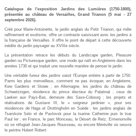
Catalogue de l'exposition Jardins des Lumières (1750-1800),
présentée au château de Versailles, Grand Trianon (5 mai - 27
septembre 2026).
Créé pour Marie-Antoinette, le jardin anglais du Petit Trianon, qui mêle
raffinement et exotisme, offre un contraste saisissant avec les jardins à
la française de Versailles. Il offre le point de départ à cette découverte
inédite du jardin paysager au XVIIIe siècle.
La présentation retrace les débuts du Landscape garden, Pleasure
garden ou Picturesque garden, une mode qui naît en Angleterre dans les
années 1730 et qui traduit une nouvelle manière de penser le jardin.
Une véritable fureur des jardins saisit l'Europe entière à partir de 1750.
Parmi les plus merveilleux, comment ne pas évoquer, en Angleterre,
Kew Gardens et Stowe ; en Allemagne, les jardins du château de
Schwetzingen, résidence du prince électeur du Palatinat ; ceux de
Laeken aux Pays-Bas, demeure des Saxe-Cobourg ; les projets et
réalisations de Gustave III, le « seigneur jardinier », pour ses
résidences de Haga et Drottingholm en Suède ; les jardins anglais de
Tsarskoïe Selo et de Pavlovsk pour la tsarine Catherine puis le tsar
Paul Ier ; en France, le parc Monceau, le Désert de Retz, Ermenonville
où se réfugiait Jean-Jacques Rousseau, ou encore Méréville où oeuvra
le peintre Hubert Robert.