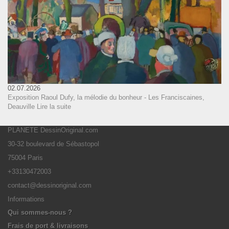
02.07.2026
Exposition Raoul Dufy, la mélodie du bonheur - Les Franciscaines,
Deauville
Lire la suite
PLANETE DessinOriginal.com
30-32 boulevard de Sébastopol
75004 Paris
+33130472003
contact@dessinoriginal.com
Informations
Qui sommes-nous ?
Frais de port & livraisons