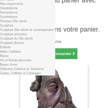
Produit ajouté au panier avec
Néo-classicisme
succès
Orientalisme
Romantisme
Quantité
Symbolisme
Total
Peinture 20e siècle
Sculpture
Il y a 1 produit dans votre panier.
Sculpture 20e siècle et contemporaine
Sculpture ancienne
Total produits TTC
Sculpture du 19e siècle
Frais de port TTC
0,01€ dès 29€ d'achat
Sculpture Bronze
Total TTC
Enfants
Idées Cadeaux
Continuer mes achats
Commander
Bijoux
Art et Bande dessinée
Beaux livres
Sélection Enfance et Jeunesse
Cartes, Coffrets & Coloriages