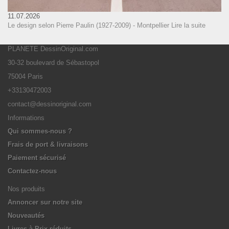
11.07.2026
Le design selon Pierre Paulin (1927-2009) - Montpellier
Lire la suite
PLANETE DessinOriginal.com
30-32 boulevard de Sébastopol
75004 Paris
+33130472003
contact@dessinoriginal.com
Informations
Qui sommes-nous ?
Frais de port & livraisons
Paiement sécurisé
Contactez-nous
Nos produits
Annoncer sur notre site
Nouveautés
Livres à Prix réduits