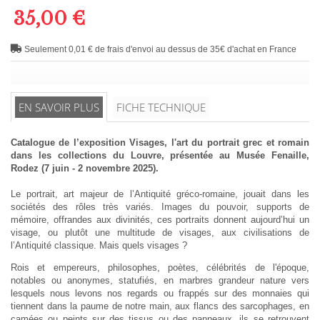
35,00 €
Seulement 0,01 € de frais d'envoi au dessus de 35€ d'achat en France
EN SAVOIR PLUS
FICHE TECHNIQUE
Catalogue de l’exposition Visages, l'art du portrait grec et romain
dans les collections du Louvre, présentée au Musée Fenaille,
Rodez (7 juin - 2 novembre 2025).
Le portrait, art majeur de l’Antiquité gréco-romaine, jouait dans les
sociétés des rôles très variés. Images du pouvoir, supports de
mémoire, offrandes aux divinités, ces portraits donnent aujourd’hui un
visage, ou plutôt une multitude de visages, aux civilisations de
l’Antiquité classique. Mais quels visages ?
Rois et empereurs, philosophes, poètes, célébrités de l'époque,
notables ou anonymes, statufiés, en marbres grandeur nature vers
lesquels nous levons nos regards ou frappés sur des monnaies qui
tiennent dans la paume de notre main, aux flancs des sarcophages, en
camées ou peints sur des tissus ou des panneaux, ils se retrouvent