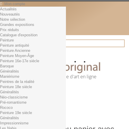
Mon compte
Actualités
Contact
Nouveautés
Français
Notre sélection
English
Grandes expositions
Français
Prix réduits
Actualités
Catalogue d'exposition
Peinture
Peinture antiquité
Peinture Ancienne
Rechercher
Peinture Moyen-Âge
Peinture 16e-17e siècle
Baroque
Généralités
Première librairie d'art en ligne
Maniérisme
Peintres de la réalité
Panier
(vide)
Peinture 18e siècle
Aucun produit
Généralités
Néo-classicisme
0,01€ dès 29€ d'achat
Livraison
Pré-romantisme
0,00 €
Total
Rococo
Commander
Peinture 19e siècle
Généralités
Impressionnisme
Les Nabis