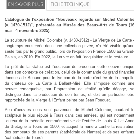
EN SAVOIR PLUS
FICHE TECHNIQUE
Catalogue de l'exposition "Nouveaux regards sur Michel Colombe
(v. 1430-1512)", présentée au Musée des Beaux-Arts de Tours (16
mai - 4 novembre 2025).
La sculpture de Michel Colombe (v. 1430-1512) - La Vierge de La Carte -
longtemps conservée dans une collection privée, n'a été visible qu'une
seule fois par le grand public, lors de l'exposition France 1500 au Grand-
Palais, en 2010. En 2022, le Louvre en fait l'acquisition et la restaure.
Le prêt de la statue est l'occasion de présenter cette oeuvre unique
dans son contexte de création, celui de la commande du grand financier
Jacques de Beaune pour le tympan de la porte d'entrée de la chapelle
du château de La Carte à Ballant-Miré. Elle s'impose comme une
oeuvre remarquable, par l'impression de réalité qu'elle dégage, se
distingue dans la production de son temps, et doit en particulier être
rapprochée de la Vierge à l'Enfant peinte par Jean Fouquet.
Peu d'oeuvres nous sont parvenues de Michel Colombe, pourtant le
sculpteur le plus réputé à Tours dans ces années, qui est notamment
l'auteur de la médaille commémorative de l'entrée de Louis XII et Anne
de Bretagne à Tours en 1500, et auquel la reine a confié la réalisation
des tombeaux de ses parents (cathédrale de Nantes) et de ses enfants
(cathédrale de Tours).