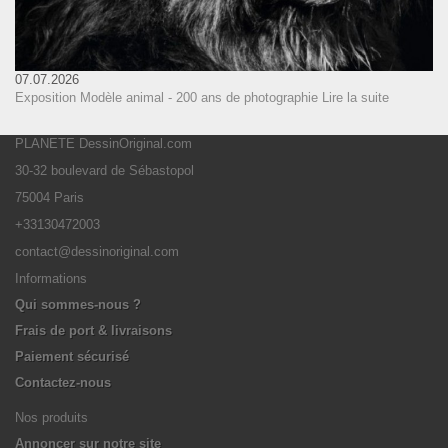
07.07.2026
Exposition Modèle animal - 200 ans de photographie
Lire la suite
PLANETE DessinOriginal.com
30-32 boulevard de Sébastopol
75004 Paris
+33130472003
contact@dessinoriginal.com
Informations
Qui sommes-nous ?
Frais de port & livraisons
Paiement sécurisé
Contactez-nous
Nos produits
Annoncer sur notre site