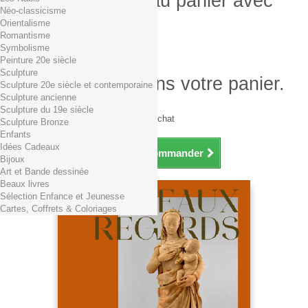
Produit ajouté au panier avec
Néo-classicisme
succès
Orientalisme
Romantisme
Quantité
Symbolisme
Total
Peinture 20e siècle
Sculpture
Il y a 1 produit dans votre panier.
Sculpture 20e siècle et contemporaine
Sculpture ancienne
Total produits TTC
Sculpture du 19e siècle
Frais de port TTC
0,01€ dès 29€ d'achat
Sculpture Bronze
Total TTC
Enfants
Idées Cadeaux
Continuer mes achats
Commander
Bijoux
Art et Bande dessinée
Beaux livres
Sélection Enfance et Jeunesse
Cartes, Coffrets & Coloriages