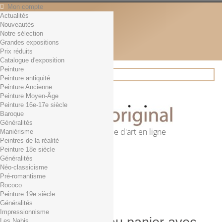
Mon compte
Actualités
Contact
Nouveautés
Français
Notre sélection
English
Grandes expositions
Français
Prix réduits
Actualités
Catalogue d'exposition
Peinture
Peinture antiquité
Peinture Ancienne
Rechercher
Peinture Moyen-Âge
Peinture 16e-17e siècle
Baroque
Généralités
Première librairie d'art en ligne
Maniérisme
Peintres de la réalité
Panier
(vide)
Peinture 18e siècle
Aucun produit
Généralités
Néo-classicisme
0,01€ dès 29€ d'achat
Livraison
Pré-romantisme
0,00 €
Total
Rococo
Commander
Peinture 19e siècle
Généralités
Impressionnisme
Les Nabis