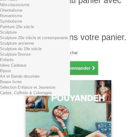
Produit ajouté au panier avec
Néo-classicisme
succès
Orientalisme
Romantisme
Quantité
Symbolisme
Total
Peinture 20e siècle
Sculpture
Il y a 1 produit dans votre panier.
Sculpture 20e siècle et contemporaine
Sculpture ancienne
Total produits TTC
Sculpture du 19e siècle
Frais de port TTC
0,01€ dès 29€ d'achat
Sculpture Bronze
Total TTC
Enfants
Idées Cadeaux
Continuer mes achats
Commander
Bijoux
Art et Bande dessinée
Beaux livres
Sélection Enfance et Jeunesse
Cartes, Coffrets & Coloriages