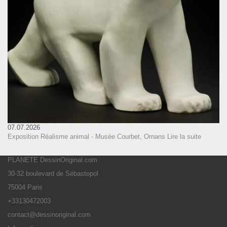
07.07.2026
Exposition Réalisme animal - Musée Courbet, Ornans
Lire la suite
PLANETE DessinOriginal.com
30-32 boulevard de Sébastopol
75004 Paris
+33130472003
contact@dessinoriginal.com