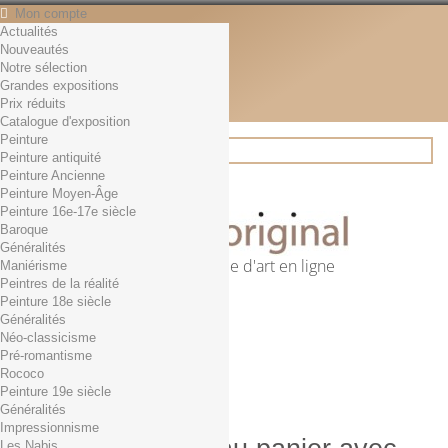
Mon compte
Actualités
Contact
Nouveautés
Français
Notre sélection
English
Grandes expositions
Français
Prix réduits
Actualités
Catalogue d'exposition
Peinture
Peinture antiquité
Peinture Ancienne
Rechercher
Peinture Moyen-Âge
Peinture 16e-17e siècle
Baroque
Généralités
Première librairie d'art en ligne
Maniérisme
Peintres de la réalité
Panier
(vide)
Peinture 18e siècle
Aucun produit
Généralités
Néo-classicisme
0,01€ dès 29€ d'achat
Livraison
Pré-romantisme
0,00 €
Total
Rococo
Commander
Peinture 19e siècle
Généralités
Impressionnisme
Les Nabis