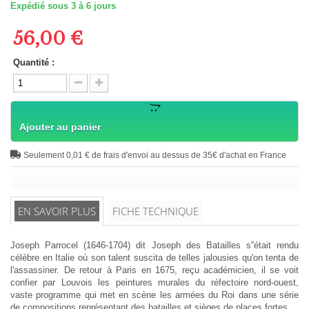
Expédié sous 3 à 6 jours
56,00 €
Quantité :
Ajouter au panier
Seulement 0,01 € de frais d'envoi au dessus de 35€ d'achat en France
EN SAVOIR PLUS
FICHE TECHNIQUE
Joseph Parrocel (1646-1704) dit Joseph des Batailles s''était rendu
célèbre en Italie où son talent suscita de telles jalousies qu'on tenta de
l'assassiner. De retour à Paris en 1675, reçu académicien, il se voit
confier par Louvois les peintures murales du réfectoire nord-ouest,
vaste programme qui met en scène les armées du Roi dans une série
de compositions représentant des batailles et sièges de places fortes.