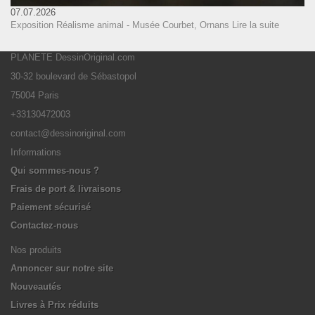
07.07.2026
Exposition Réalisme animal - Musée Courbet, Ornans
Lire la suite
PLANETE DessinOriginal.com
30-32 boulevard de Sébastopol
75004 Paris
+33130472003
contact@dessinoriginal.com
Informations
Qui sommes-nous ?
Frais de port & livraisons
Paiement sécurisé
Contactez-nous
Nos produits
Annoncer sur notre site
Nouveautés
Livres à Prix réduits