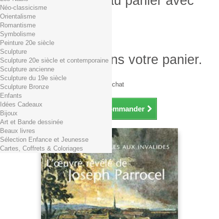
Produit ajouté au panier avec
Néo-classicisme
succès
Orientalisme
Romantisme
Quantité
Symbolisme
Total
Peinture 20e siècle
Sculpture
Il y a 1 produit dans votre panier.
Sculpture 20e siècle et contemporaine
Sculpture ancienne
Total produits TTC
Sculpture du 19e siècle
Frais de port TTC
0,01€ dès 29€ d'achat
Sculpture Bronze
Total TTC
Enfants
Idées Cadeaux
Continuer mes achats
Commander
Bijoux
Art et Bande dessinée
Beaux livres
Sélection Enfance et Jeunesse
Cartes, Coffrets & Coloriages