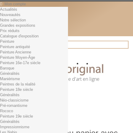
Mon compte
Actualités
Contact
Nouveautés
Français
Notre sélection
English
Grandes expositions
Français
Prix réduits
Actualités
Catalogue d'exposition
Peinture
Peinture antiquité
Peinture Ancienne
Rechercher
Peinture Moyen-Âge
Peinture 16e-17e siècle
Baroque
Généralités
Première librairie d'art en ligne
Maniérisme
Peintres de la réalité
Panier
(vide)
Peinture 18e siècle
Aucun produit
Généralités
Néo-classicisme
0,01€ dès 29€ d'achat
Livraison
Pré-romantisme
0,00 €
Total
Rococo
Commander
Peinture 19e siècle
Généralités
Impressionnisme
Les Nabis