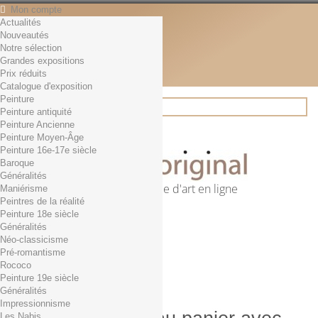
Mon compte
Actualités
Contact
Nouveautés
Français
Notre sélection
English
Grandes expositions
Français
Prix réduits
Actualités
Catalogue d'exposition
Peinture
Peinture antiquité
Peinture Ancienne
Rechercher
Peinture Moyen-Âge
Peinture 16e-17e siècle
Baroque
Généralités
Première librairie d'art en ligne
Maniérisme
Peintres de la réalité
Panier
(vide)
Peinture 18e siècle
Aucun produit
Généralités
Néo-classicisme
0,01€ dès 29€ d'achat
Livraison
Pré-romantisme
0,00 €
Total
Rococo
Commander
Peinture 19e siècle
Généralités
Impressionnisme
Les Nabis