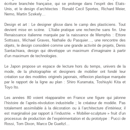
écriture branchée française, qui se prolonge dans l’esprit des Etats-
Unis, et le design d’architectes : Ronald Cecil Sportes, Richard Meier,
Nemo, Martin Szekely…
Design et art : Le designer glisse dans le camp des plasticiens. Tout
devient mise en scène. L’Italie pratique une recherche sans fin. Une
Renaissance italienne marquée par la naissance de Memphis : Ettore
Sottsass, Michael Graves, Nathalie du Pasquier…, une rencontre des
objets, le design considéré comme une grande activité de projets, Denis
Santachiara, design qui développe un maximum d’imaginaire à partir
d’un maximum de technologies.
Le Japon propose un espace de lecture hors du temps, univers de la
mode, de la photographie et designers de mobilier ont fondé leur
création sur des modèles originels japonais, réflexion plastique marquée
par le rapport de la ligne au plan : Shiro Kuramata, Toshiuyki Kita et
Toyo Ito.
Les années 80 voient réapparaitre en France une figure qui jalonne
l’histoire de l’après-révolution industrielle ; le créateur de modèle. Pas
totalement assimilable à la décoration ou à l’architecture d’intérieur, il
est marginalisé par rapport à l’industrie. « Mobilier-sculpture » fruit d’un
processus de production de l’expérimentation et du prototype : Pucci de
Rossi, Tom Dixon, Marco De Gueltzl…