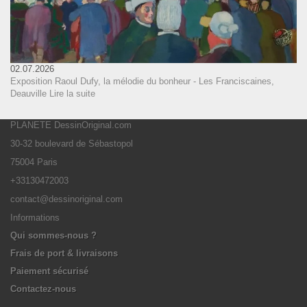
02.07.2026
Exposition Raoul Dufy, la mélodie du bonheur - Les Franciscaines,
Deauville
Lire la suite
PLANETE DessinOriginal.com
30-32 boulevard de Sébastopol
75004 Paris
+33130472003
contact@dessinoriginal.com
Informations
Qui sommes-nous ?
Frais de port & livraisons
Paiement sécurisé
Contactez-nous