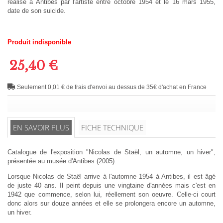
réalisé à Antibes par l'artiste entre octobre 1954 et le 16 mars 1955,
date de son suicide.
Produit indisponible
25,40 €
Seulement 0,01 € de frais d'envoi au dessus de 35€ d'achat en France
EN SAVOIR PLUS
FICHE TECHNIQUE
Catalogue de l'exposition "Nicolas de Staël, un automne, un hiver",
présentée au musée d'Antibes (2005).
Lorsque Nicolas de Staël arrive à l'automne 1954 à Antibes, il est âgé
de juste 40 ans. Il peint depuis une vingtaine d'années mais c'est en
1942 que commence, selon lui, réellement son oeuvre. Celle-ci court
donc alors sur douze années et elle se prolongera encore un automne,
un hiver.