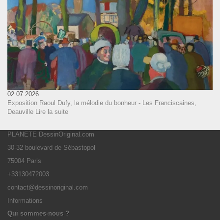
02.07.2026
Exposition Raoul Dufy, la mélodie du bonheur - Les Franciscaines,
Deauville
Lire la suite
PLANETE DessinOriginal.com
30-32 boulevard de Sébastopol
75004 Paris
+33130472003
contact@dessinoriginal.com
Informations
Qui sommes-nous ?