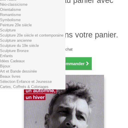
Produit ajouté au panier avec
Néo-classicisme
succès
Orientalisme
Romantisme
Quantité
Symbolisme
Total
Peinture 20e siècle
Sculpture
Il y a 1 produit dans votre panier.
Sculpture 20e siècle et contemporaine
Sculpture ancienne
Total produits TTC
Sculpture du 19e siècle
Frais de port TTC
0,01€ dès 29€ d'achat
Sculpture Bronze
Total TTC
Enfants
Idées Cadeaux
Continuer mes achats
Commander
Bijoux
Art et Bande dessinée
Beaux livres
Sélection Enfance et Jeunesse
Cartes, Coffrets & Coloriages