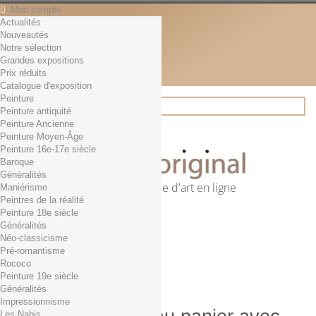
Mon compte
Actualités
Contact
Nouveautés
Français
Notre sélection
English
Grandes expositions
Français
Prix réduits
Actualités
Catalogue d'exposition
Peinture
Peinture antiquité
Peinture Ancienne
Rechercher
Peinture Moyen-Âge
Peinture 16e-17e siècle
Baroque
Généralités
Première librairie d'art en ligne
Maniérisme
Peintres de la réalité
Panier
(vide)
Peinture 18e siècle
Aucun produit
Généralités
Néo-classicisme
0,01€ dès 29€ d'achat
Livraison
Pré-romantisme
0,00 €
Total
Rococo
Commander
Peinture 19e siècle
Généralités
Impressionnisme
Les Nabis