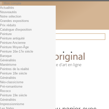
Mon compte
Actualités
Contact
Nouveautés
Français
Notre sélection
English
Grandes expositions
Français
Prix réduits
Actualités
Catalogue d'exposition
Peinture
Peinture antiquité
Peinture Ancienne
Rechercher
Peinture Moyen-Âge
Peinture 16e-17e siècle
Baroque
Généralités
Première librairie d'art en ligne
Maniérisme
Peintres de la réalité
Panier
(vide)
Peinture 18e siècle
Aucun produit
Généralités
Néo-classicisme
0,01€ dès 29€ d'achat
Livraison
Pré-romantisme
0,00 €
Total
Rococo
Commander
Peinture 19e siècle
Généralités
Impressionnisme
Les Nabis