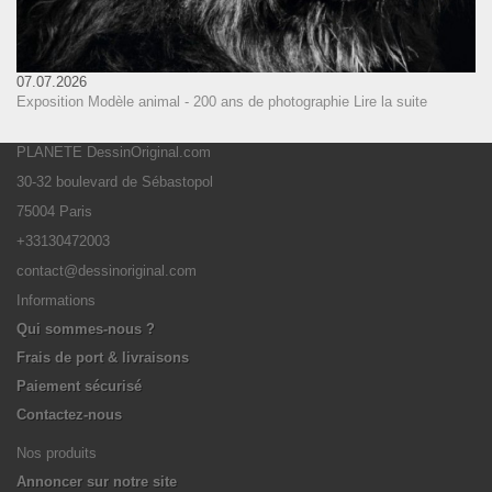
07.07.2026
Exposition Modèle animal - 200 ans de photographie
Lire la suite
PLANETE DessinOriginal.com
30-32 boulevard de Sébastopol
75004 Paris
+33130472003
contact@dessinoriginal.com
Informations
Qui sommes-nous ?
Frais de port & livraisons
Paiement sécurisé
Contactez-nous
Nos produits
Annoncer sur notre site