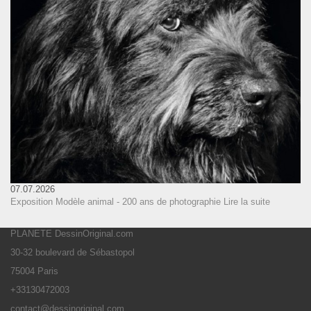
07.07.2026
Exposition Modèle animal - 200 ans de photographie
Lire la suite
PLANETE DessinOriginal.com
30-32 boulevard de Sébastopol
75004 Paris
+33130472003
contact@dessinoriginal.com