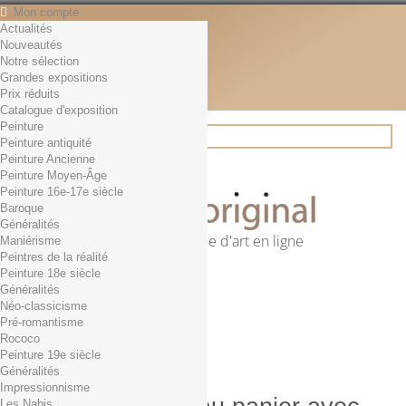
Mon compte
Actualités
Contact
Nouveautés
Français
Notre sélection
English
Grandes expositions
Français
Prix réduits
Actualités
Catalogue d'exposition
Peinture
Peinture antiquité
Peinture Ancienne
Rechercher
Peinture Moyen-Âge
Peinture 16e-17e siècle
Baroque
Généralités
Première librairie d'art en ligne
Maniérisme
Peintres de la réalité
Panier
(vide)
Peinture 18e siècle
Aucun produit
Généralités
Néo-classicisme
0,01€ dès 29€ d'achat
Livraison
Pré-romantisme
0,00 €
Total
Rococo
Commander
Peinture 19e siècle
Généralités
Impressionnisme
Les Nabis