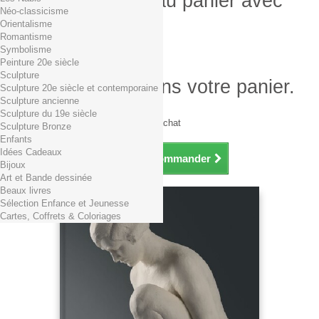
Produit ajouté au panier avec
Néo-classicisme
succès
Orientalisme
Romantisme
Quantité
Symbolisme
Total
Peinture 20e siècle
Sculpture
Il y a 1 produit dans votre panier.
Sculpture 20e siècle et contemporaine
Sculpture ancienne
Total produits TTC
Sculpture du 19e siècle
Frais de port TTC
0,01€ dès 29€ d'achat
Sculpture Bronze
Total TTC
Enfants
Idées Cadeaux
Continuer mes achats
Commander
Bijoux
Art et Bande dessinée
Beaux livres
Sélection Enfance et Jeunesse
Cartes, Coffrets & Coloriages