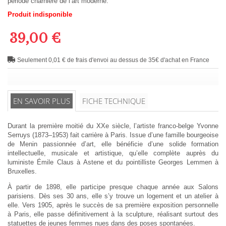
période charnière de l’art moderne.
Produit indisponible
39,00 €
Seulement 0,01 € de frais d'envoi au dessus de 35€ d'achat en France
EN SAVOIR PLUS
FICHE TECHNIQUE
Durant la première moitié du XXe siècle, l’artiste franco-belge Yvonne
Serruys (1873–1953) fait carrière à Paris. Issue d’une famille bourgeoise
de Menin passionnée d’art, elle bénéficie d’une solide formation
intellectuelle, musicale et artistique, qu’elle complète auprès du
luministe Émile Claus à Astene et du pointilliste Georges Lemmen à
Bruxelles.
À partir de 1898, elle participe presque chaque année aux Salons
parisiens. Dès ses 30 ans, elle s’y trouve un logement et un atelier à
elle. Vers 1905, après le succès de sa première exposition personnelle
à Paris, elle passe définitivement à la sculpture, réalisant surtout des
statuettes de jeunes femmes nues dans des poses spontanées.