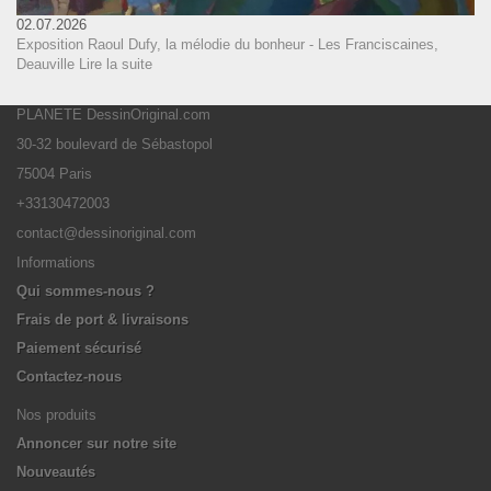
02.07.2026
Exposition Raoul Dufy, la mélodie du bonheur - Les Franciscaines,
Deauville
Lire la suite
PLANETE DessinOriginal.com
30-32 boulevard de Sébastopol
75004 Paris
+33130472003
contact@dessinoriginal.com
Informations
Qui sommes-nous ?
Frais de port & livraisons
Paiement sécurisé
Contactez-nous
Nos produits
Annoncer sur notre site
Nouveautés