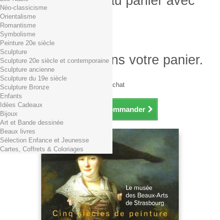
Produit ajouté au panier avec
Néo-classicisme
succès
Orientalisme
Romantisme
Quantité
Symbolisme
Total
Peinture 20e siècle
Sculpture
Il y a 1 produit dans votre panier.
Sculpture 20e siècle et contemporaine
Sculpture ancienne
Total produits TTC
Sculpture du 19e siècle
Frais de port TTC
0,01€ dès 29€ d'achat
Sculpture Bronze
Total TTC
Enfants
Idées Cadeaux
Continuer mes achats
Commander
Bijoux
Art et Bande dessinée
Beaux livres
Sélection Enfance et Jeunesse
Cartes, Coffrets & Coloriages