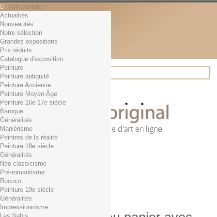
Mon compte
Actualités
Contact
Nouveautés
Français
Notre sélection
English
Grandes expositions
Français
Prix réduits
Actualités
Catalogue d'exposition
Peinture
Peinture antiquité
Peinture Ancienne
Rechercher
Peinture Moyen-Âge
Peinture 16e-17e siècle
Baroque
Généralités
Première librairie d'art en ligne
Maniérisme
Peintres de la réalité
Panier
(vide)
Peinture 18e siècle
Aucun produit
Généralités
Néo-classicisme
0,01€ dès 29€ d'achat
Livraison
Pré-romantisme
0,00 €
Total
Rococo
Commander
Peinture 19e siècle
Généralités
Impressionnisme
Les Nabis