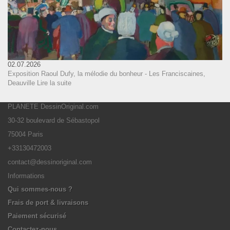
02.07.2026
Exposition Raoul Dufy, la mélodie du bonheur - Les Franciscaines,
Deauville
Lire la suite
PLANETE DessinOriginal.com
30-32 boulevard de Sébastopol
75004 Paris
+33130472003
contact@dessinoriginal.com
Informations
Qui sommes-nous ?
Frais de port & livraisons
Paiement sécurisé
Contactez-nous