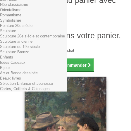
Produit ajouté au panier avec
Néo-classicisme
succès
Orientalisme
Romantisme
Quantité
Symbolisme
Total
Peinture 20e siècle
Sculpture
Il y a 1 produit dans votre panier.
Sculpture 20e siècle et contemporaine
Sculpture ancienne
Total produits TTC
Sculpture du 19e siècle
Frais de port TTC
0,01€ dès 29€ d'achat
Sculpture Bronze
Total TTC
Enfants
Idées Cadeaux
Continuer mes achats
Commander
Bijoux
Art et Bande dessinée
Beaux livres
Sélection Enfance et Jeunesse
Cartes, Coffrets & Coloriages