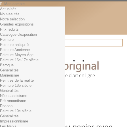
Mon compte
Actualités
Contact
Nouveautés
Français
Notre sélection
English
Grandes expositions
Français
Prix réduits
Actualités
Catalogue d'exposition
Peinture
Peinture antiquité
Peinture Ancienne
Rechercher
Peinture Moyen-Âge
Peinture 16e-17e siècle
Baroque
Généralités
Première librairie d'art en ligne
Maniérisme
Peintres de la réalité
Panier
(vide)
Peinture 18e siècle
Aucun produit
Généralités
Néo-classicisme
0,01€ dès 29€ d'achat
Livraison
Pré-romantisme
0,00 €
Total
Rococo
Commander
Peinture 19e siècle
Généralités
Impressionnisme
Les Nabis