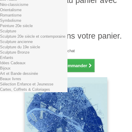
Produit ajouté au panier avec
Néo-classicisme
succès
Orientalisme
Romantisme
Quantité
Symbolisme
Total
Peinture 20e siècle
Sculpture
Il y a 1 produit dans votre panier.
Sculpture 20e siècle et contemporaine
Sculpture ancienne
Total produits TTC
Sculpture du 19e siècle
Frais de port TTC
0,01€ dès 29€ d'achat
Sculpture Bronze
Total TTC
Enfants
Idées Cadeaux
Continuer mes achats
Commander
Bijoux
Art et Bande dessinée
Beaux livres
Sélection Enfance et Jeunesse
Cartes, Coffrets & Coloriages