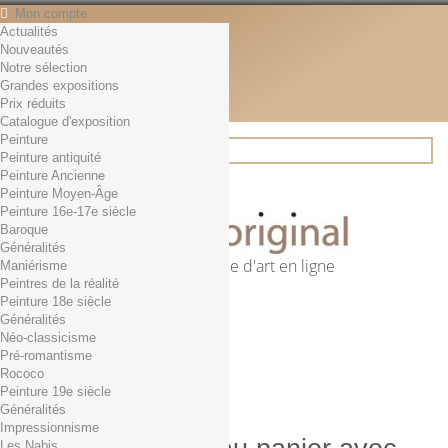
Mon compte
Actualités
Contact
Nouveautés
Français
Notre sélection
English
Grandes expositions
Français
Prix réduits
Actualités
Catalogue d'exposition
Peinture
Peinture antiquité
Peinture Ancienne
Rechercher
Peinture Moyen-Âge
Peinture 16e-17e siècle
Baroque
Généralités
Première librairie d'art en ligne
Maniérisme
Peintres de la réalité
Panier
(vide)
Peinture 18e siècle
Aucun produit
Généralités
Néo-classicisme
0,01€ dès 29€ d'achat
Livraison
Pré-romantisme
0,00 €
Total
Rococo
Commander
Peinture 19e siècle
Généralités
Impressionnisme
Les Nabis