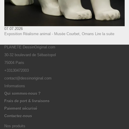
07.07.2026
Exposition Réalisme animal - Musée Courbet, Ornans
Lire la suite
PLANETE DessinOriginal.com
30-32 boulevard de Sébastopol
75004 Paris
+33130472003
contact@dessinoriginal.com
Informations
Qui sommes-nous ?
Frais de port & livraisons
Paiement sécurisé
Contactez-nous
Nos produits