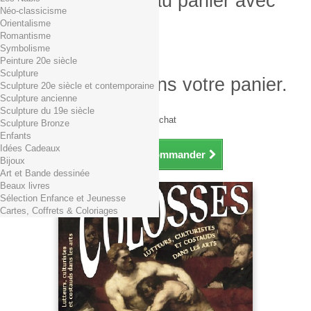
Produit ajouté au panier avec
Néo-classicisme
succès
Orientalisme
Romantisme
Quantité
Symbolisme
Total
Peinture 20e siècle
Sculpture
Il y a 1 produit dans votre panier.
Sculpture 20e siècle et contemporaine
Sculpture ancienne
Total produits TTC
Sculpture du 19e siècle
Frais de port TTC
0,01€ dès 29€ d'achat
Sculpture Bronze
Total TTC
Enfants
Idées Cadeaux
Continuer mes achats
Commander
Bijoux
Art et Bande dessinée
Beaux livres
Sélection Enfance et Jeunesse
Cartes, Coffrets & Coloriages