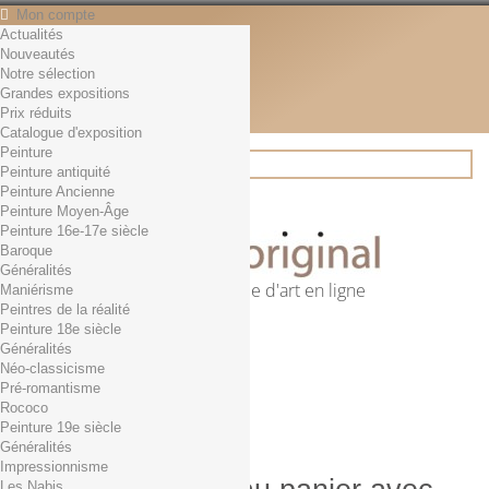
Mon compte
Actualités
Contact
Nouveautés
Français
Notre sélection
English
Grandes expositions
Français
Prix réduits
Actualités
Catalogue d'exposition
Peinture
Peinture antiquité
Peinture Ancienne
Rechercher
Peinture Moyen-Âge
Peinture 16e-17e siècle
Baroque
Généralités
Première librairie d'art en ligne
Maniérisme
Peintres de la réalité
Panier
(vide)
Peinture 18e siècle
Aucun produit
Généralités
Néo-classicisme
0,01€ dès 29€ d'achat
Livraison
Pré-romantisme
0,00 €
Total
Rococo
Commander
Peinture 19e siècle
Généralités
Impressionnisme
Les Nabis