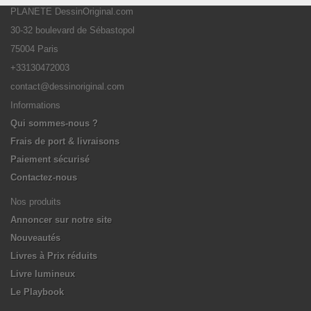
PLANETE DessinOriginal.com
30-32 boulevard de Sébastopol
75004 Paris
+33130472003
contact@dessinoriginal.com
Informations
Qui sommes-nous ?
Frais de port & livraisons
Paiement sécurisé
Contactez-nous
Nos produits
Annoncer sur notre site
Nouveautés
Livres à Prix réduits
Livre lumineux
Le Playbook