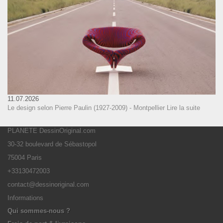
11.07.2026
Le design selon Pierre Paulin (1927-2009) - Montpellier
Lire la suite
PLANETE DessinOriginal.com
30-32 boulevard de Sébastopol
75004 Paris
+33130472003
contact@dessinoriginal.com
Informations
Qui sommes-nous ?