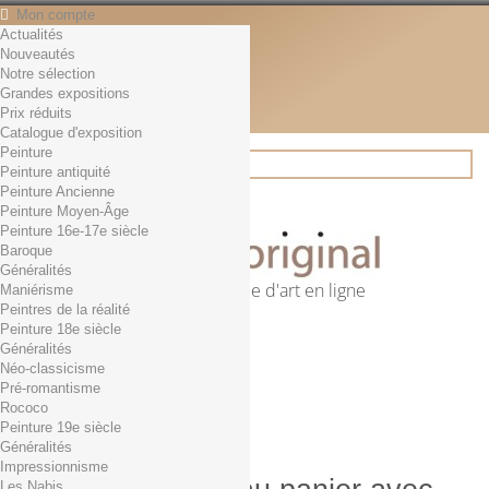
Mon compte
Actualités
Contact
Nouveautés
Français
Notre sélection
English
Grandes expositions
Français
Prix réduits
Actualités
Catalogue d'exposition
Peinture
Peinture antiquité
Peinture Ancienne
Rechercher
Peinture Moyen-Âge
Peinture 16e-17e siècle
Baroque
Généralités
Première librairie d'art en ligne
Maniérisme
Peintres de la réalité
Panier
(vide)
Peinture 18e siècle
Aucun produit
Généralités
Néo-classicisme
0,01€ dès 29€ d'achat
Livraison
Pré-romantisme
0,00 €
Total
Rococo
Commander
Peinture 19e siècle
Généralités
Impressionnisme
Les Nabis