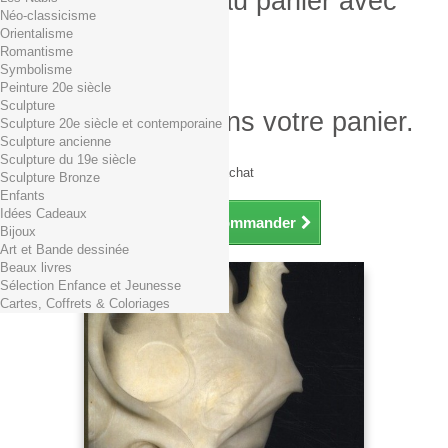
Produit ajouté au panier avec
Néo-classicisme
succès
Orientalisme
Romantisme
Quantité
Symbolisme
Total
Peinture 20e siècle
Sculpture
Il y a 1 produit dans votre panier.
Sculpture 20e siècle et contemporaine
Sculpture ancienne
Total produits TTC
Sculpture du 19e siècle
Frais de port TTC
0,01€ dès 29€ d'achat
Sculpture Bronze
Total TTC
Enfants
Idées Cadeaux
Continuer mes achats
Commander
Bijoux
Art et Bande dessinée
Beaux livres
Sélection Enfance et Jeunesse
Cartes, Coffrets & Coloriages