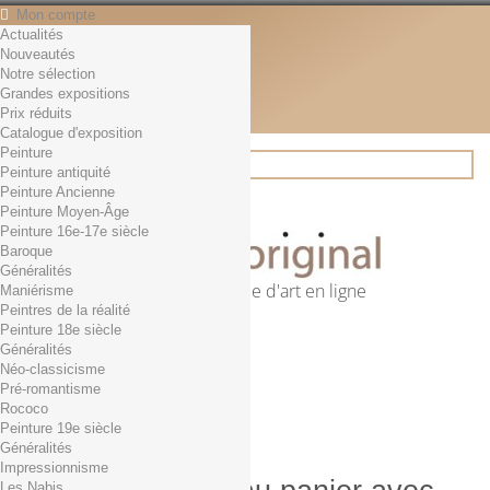
Mon compte
Actualités
Contact
Nouveautés
Français
Notre sélection
English
Grandes expositions
Français
Prix réduits
Actualités
Catalogue d'exposition
Peinture
Peinture antiquité
Peinture Ancienne
Rechercher
Peinture Moyen-Âge
Peinture 16e-17e siècle
Baroque
Généralités
Première librairie d'art en ligne
Maniérisme
Peintres de la réalité
Panier
(vide)
Peinture 18e siècle
Aucun produit
Généralités
Néo-classicisme
0,01€ dès 29€ d'achat
Livraison
Pré-romantisme
0,00 €
Total
Rococo
Commander
Peinture 19e siècle
Généralités
Impressionnisme
Les Nabis