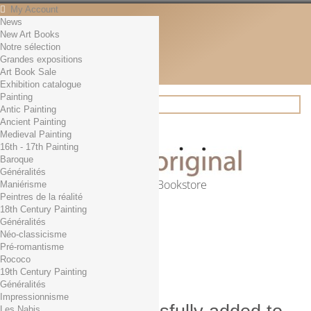
My Account
News
Contact
New Art Books
English
Notre sélection
English
Grandes expositions
Français
Art Book Sale
News
Exhibition catalogue
Painting
Antic Painting
Ancient Painting
Search
Medieval Painting
16th - 17th Painting
Baroque
Généralités
Online Art Bookstore
Maniérisme
Peintres de la réalité
Cart
(empty)
18th Century Painting
No products
Généralités
Néo-classicisme
Free shipping!
Shipping
Pré-romantisme
0,00 €
Total
Rococo
Check out
19th Century Painting
Généralités
Impressionnisme
Les Nabis