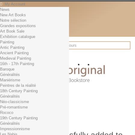
My Account
News
Contact
New Art Books
English
Notre sélection
English
Grandes expositions
Français
Art Book Sale
News
Exhibition catalogue
Painting
Antic Painting
Ancient Painting
Search
Medieval Painting
16th - 17th Painting
Baroque
Généralités
Online Art Bookstore
Maniérisme
Peintres de la réalité
Cart
(empty)
18th Century Painting
No products
Généralités
Néo-classicisme
Free shipping!
Shipping
Pré-romantisme
0,00 €
Total
Rococo
Check out
19th Century Painting
Généralités
Impressionnisme
Les Nabis