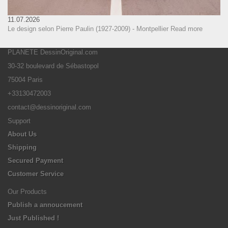
11.07.2026
Le design selon Pierre Paulin (1927-2009) - Montpellier
Read more
PLANETE DessinOriginal.com
30-32 boulevard de Sébastopol
75004 Paris
+33130472003
contact@dessinoriginal.com
Support
About Us
Shipping
Secured Payment
Customer Service
Our Products
Publish a annoucement
Just Published !