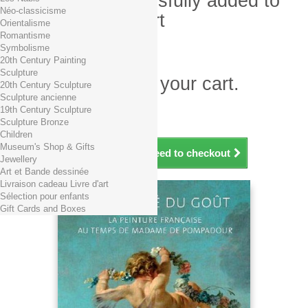
Product successfully added to
Néo-classicisme
your shopping cart
Orientalisme
Romantisme
Quantity
Symbolisme
Total
20th Century Painting
Sculpture
There is 1 item in your cart.
20th Century Sculpture
Sculpture ancienne
Total products (tax incl.)
19th Century Sculpture
Total shipping TTC
Free shipping!
Sculpture Bronze
Total (tax incl.)
Children
Museum's Shop & Gifts
Continue shopping
Proceed to checkout
Jewellery
Art et Bande dessinée
Livraison cadeau Livre d'art
Sélection pour enfants
Gift Cards and Boxes