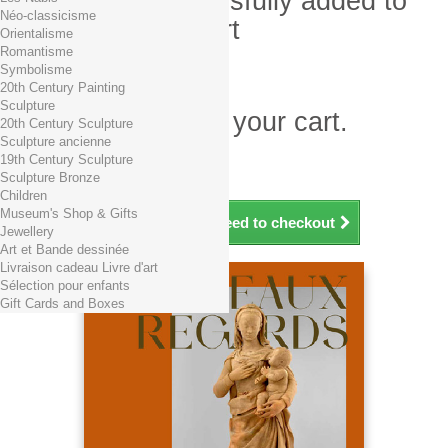
Product successfully added to
Néo-classicisme
your shopping cart
Orientalisme
Romantisme
Quantity
Symbolisme
Total
20th Century Painting
Sculpture
There is 1 item in your cart.
20th Century Sculpture
Sculpture ancienne
Total products (tax incl.)
19th Century Sculpture
Total shipping TTC
Free shipping!
Sculpture Bronze
Total (tax incl.)
Children
Museum's Shop & Gifts
Continue shopping
Proceed to checkout
Jewellery
Art et Bande dessinée
Livraison cadeau Livre d'art
Sélection pour enfants
Gift Cards and Boxes