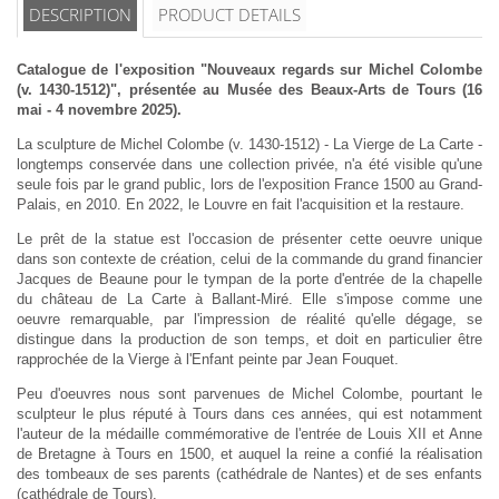
DESCRIPTION
PRODUCT DETAILS
Catalogue de l'exposition "Nouveaux regards sur Michel Colombe
(v. 1430-1512)", présentée au Musée des Beaux-Arts de Tours (16
mai - 4 novembre 2025).
La sculpture de Michel Colombe (v. 1430-1512) - La Vierge de La Carte -
longtemps conservée dans une collection privée, n'a été visible qu'une
seule fois par le grand public, lors de l'exposition France 1500 au Grand-
Palais, en 2010. En 2022, le Louvre en fait l'acquisition et la restaure.
Le prêt de la statue est l'occasion de présenter cette oeuvre unique
dans son contexte de création, celui de la commande du grand financier
Jacques de Beaune pour le tympan de la porte d'entrée de la chapelle
du château de La Carte à Ballant-Miré. Elle s'impose comme une
oeuvre remarquable, par l'impression de réalité qu'elle dégage, se
distingue dans la production de son temps, et doit en particulier être
rapprochée de la Vierge à l'Enfant peinte par Jean Fouquet.
Peu d'oeuvres nous sont parvenues de Michel Colombe, pourtant le
sculpteur le plus réputé à Tours dans ces années, qui est notamment
l'auteur de la médaille commémorative de l'entrée de Louis XII et Anne
de Bretagne à Tours en 1500, et auquel la reine a confié la réalisation
des tombeaux de ses parents (cathédrale de Nantes) et de ses enfants
(cathédrale de Tours).