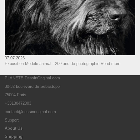
07.07.2026
Exposition Modèle animal - 200 ans de photographie
Read more
PLANETE DessinOriginal.com
30-32 boulevard de Sébastopol
75004 Paris
+33130472003
contact@dessinoriginal.com
Support
About Us
Shipping