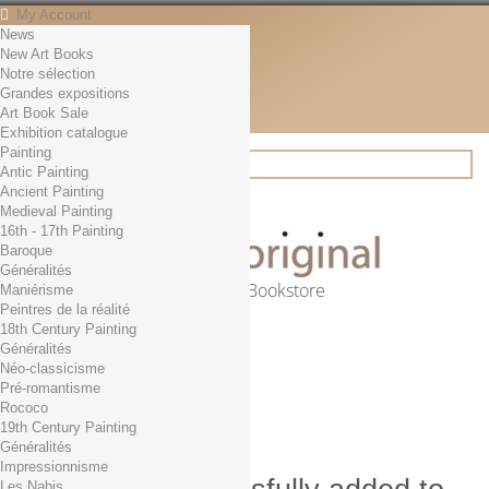
My Account
News
Contact
New Art Books
English
Notre sélection
English
Grandes expositions
Français
Art Book Sale
News
Exhibition catalogue
Painting
Antic Painting
Ancient Painting
Search
Medieval Painting
16th - 17th Painting
Baroque
Généralités
Online Art Bookstore
Maniérisme
Peintres de la réalité
Cart
(empty)
18th Century Painting
No products
Généralités
Néo-classicisme
Free shipping!
Shipping
Pré-romantisme
0,00 €
Total
Rococo
Check out
19th Century Painting
Généralités
Impressionnisme
Les Nabis