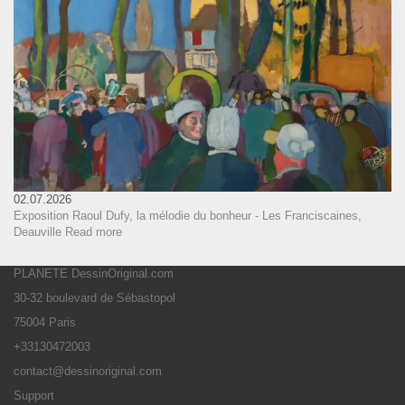
02.07.2026
Exposition Raoul Dufy, la mélodie du bonheur - Les Franciscaines,
Deauville
Read more
PLANETE DessinOriginal.com
30-32 boulevard de Sébastopol
75004 Paris
+33130472003
contact@dessinoriginal.com
Support