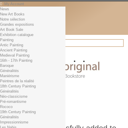
My Account
News
Contact
New Art Books
English
Notre sélection
English
Grandes expositions
Français
Art Book Sale
News
Exhibition catalogue
Painting
Antic Painting
Ancient Painting
Search
Medieval Painting
16th - 17th Painting
Baroque
Généralités
Online Art Bookstore
Maniérisme
Peintres de la réalité
Cart
(empty)
18th Century Painting
No products
Généralités
Néo-classicisme
Free shipping!
Shipping
Pré-romantisme
0,00 €
Total
Rococo
Check out
19th Century Painting
Généralités
Impressionnisme
Les Nabis