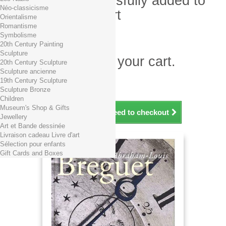
Product successfully added to
Néo-classicisme
your shopping cart
Orientalisme
Romantisme
Quantity
Symbolisme
Total
20th Century Painting
Sculpture
There is 1 item in your cart.
20th Century Sculpture
Sculpture ancienne
Total products (tax incl.)
19th Century Sculpture
Total shipping TTC
Free shipping!
Sculpture Bronze
Total (tax incl.)
Children
Museum's Shop & Gifts
Continue shopping
Proceed to checkout
Jewellery
Art et Bande dessinée
Livraison cadeau Livre d'art
Sélection pour enfants
Gift Cards and Boxes