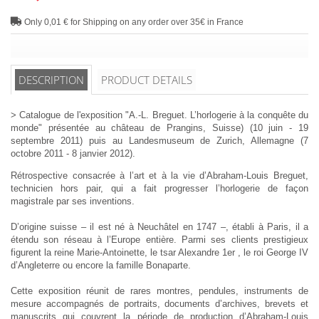
Only 0,01 € for Shipping on any order over 35€ in France
DESCRIPTION
PRODUCT DETAILS
> Catalogue de l'exposition "A.-L. Breguet. L’horlogerie à la conquête du
monde" présentée au château de Prangins, Suisse) (10 juin - 19
septembre 2011) puis au Landesmuseum de Zurich, Allemagne (7
octobre 2011 - 8 janvier 2012).
Rétrospective consacrée à l’art et à la vie d’Abraham-Louis Breguet,
technicien hors pair, qui a fait progresser l’horlogerie de façon
magistrale par ses inventions.
D’origine suisse – il est né à Neuchâtel en 1747 –, établi à Paris, il a
étendu son réseau à l’Europe entière. Parmi ses clients prestigieux
figurent la reine Marie-Antoinette, le tsar Alexandre 1er , le roi George IV
d’Angleterre ou encore la famille Bonaparte.
Cette exposition réunit de rares montres, pendules, instruments de
mesure accompagnés de portraits, documents d’archives, brevets et
manuscrits qui couvrent la période de production d’Abraham-Louis