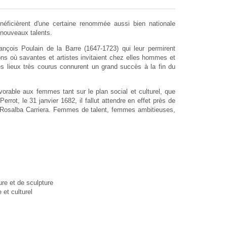
ficièrent d'une certaine renommée aussi bien nationale
e nouveaux talents.
çois Poulain de la Barre (1647-1723) qui leur permirent
ons où savantes et artistes invitaient chez elles hommes et
Ces lieux très courus connurent un grand succès à la fin du
orable aux femmes tant sur le plan social et culturel, que
rrot, le 31 janvier 1682, il fallut attendre en effet près de
: Rosalba Carriera. Femmes de talent, femmes ambitieuses,
re et de sculpture
et culturel