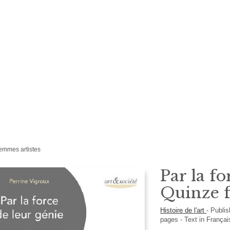
femmes artistes
Par la fo
Quinze f
Histoire de l'art
-
Publi
pages -
Text in
França