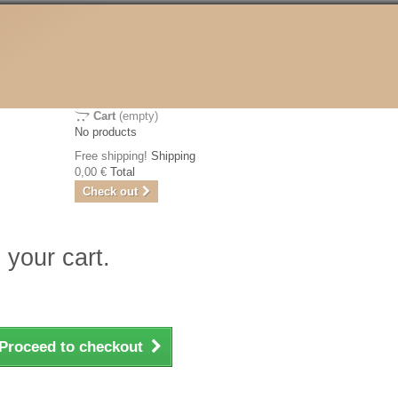
Cart
(empty)
No products
Free shipping!
Shipping
0,00 €
Total
Check out
 your cart.
Proceed to checkout