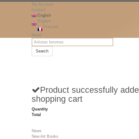
My Account
Contact
English
English
Français
News
Search
Product successfully adde
shopping cart
Quantity
Total
News
New Art Books