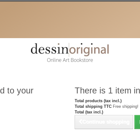
Online Art Bookstore
d to your
There is 1 item in
Total products (tax incl.)
Total shipping TTC
Free shipping!
Total (tax incl.)
Continue shopping