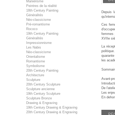
Maniérisme
Peintres de la réalité
18th Century Painting
Depuis l
Généralités
qu'intern
Néo-classicisme
Pré-romantisme
Ces femm
Rococo
d'occuper
19th Century Painting
femmes po
Généralités
XVIIe siè
Impressionnisme
La récep
Les Nabis
politique
Néo-classicisme
quarante
Orientalisme
les acadé
Romantisme
Symbolisme
Sommair
20th Century Painting
Architecture
Avant-pr
Sculpture
Introduct
20th Century Sculpture
De l'atel
Sculpture ancienne
Les enjeu
19th Century Sculpture
En dehor
Sculpture Bronze
Drawing & Engraving
19th Century Drawing & Engraving
20th Century Drawing & Engraving
RE