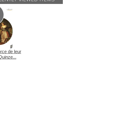
orce de leur
Quinze...