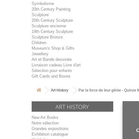
Symbolisme
20th Century Painting
Sculpture
20th Century Sculpture
Sculpture ancienne
19th Century Sculpture
Sculpture Bronze
Children
Museum's Shop & Gifts
Jewellery
Art et Bande dessinée
Livraison cadeau Livre d'art
Sélection pour enfants
Gift Cards and Boxes
Art History
Par la force de leur génie - Quinze 
ART HISTORY
New Art Books
Notre sélection
Grandes expositions
Exhibition catalogue