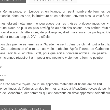
a Renaissance, en Europe et en France, un petit nombre de femmes béné
ationale, dans les arts, la littérature et les sciences, ouvrant ainsi la voie à d
es étaient notamment encouragées par les thèses philosophiques de Fran
 une place de plus en plus privilégiée au sein des salons, ces petites réuni
ur discuter de littérature, de philosophie, d'art mais aussi de politique. 
cle et tout au long du XVIIIe siècle.
tion des premières femmes à l'Académie se fit dans ce climat tout à fait fav
. Cette admission n'en resta pas moins précaire. Après l'entrée de Catherine Pe
 ans, soit le 26 octobre 1720, pour que soit à nouveau admise une peintre 
miciennes réussirent à imposer une nouvelle vision de la femme peintre.
e
opos
ion
ier à l'Académie royale, pour une approche matérielle et financière de l'art
x politiques de l'admission des femmes artistes à l'Académie royale de peintu
s de l'Académie, des femmes qui ont contribué au développement scientifique 
CENTLY VIEWED ITEMS