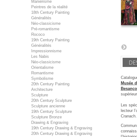
Maniérisme
Peintres de la réalité
18th Century Painting
Généralités
Néo-classicisme
Pré-romantisme
Rococo
19th Century Painting
Généralités
Impressionnisme
Les Nabis
DE
Néo-classicisme
Orientalisme
Romantisme
Catalogue
Symbolisme
Musée d
20th Century Painting
Besanço
Architecture
supérieu
Sculpture
20th Century Sculpture
Les spéci
Sculpture ancienne
lecteur 
19th Century Sculpture
Cranach.
Sculpture Bronze
Drawing & Engraving
Commun a
19th Century Drawing & Engraving
connaiss
20th Century Drawing & Engraving
l’histor