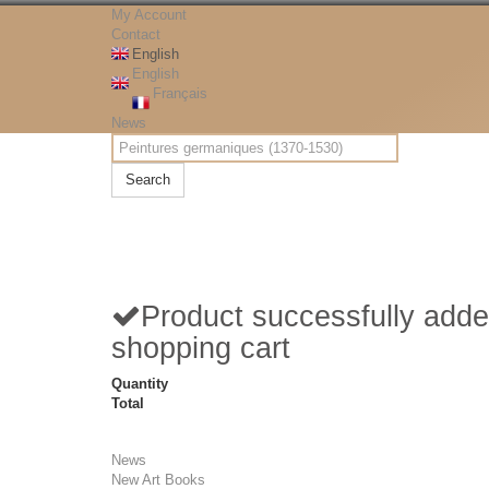
My Account
Contact
English
English
Français
News
Search
Product successfully adde
shopping cart
Quantity
Total
News
New Art Books