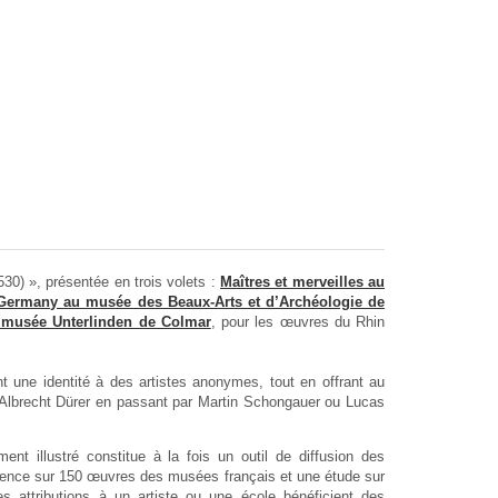
30) », présentée en trois volets :
Maîtres et merveilles au
Germany au musée des Beaux-Arts et d’Archéologie de
u musée Unterlinden de Colmar
, pour les œuvres du Rhin
nt une identité à des artistes anonymes, tout en offrant au
 Albrecht Dürer en passant par Martin Schongauer ou Lucas
t illustré constitue à la fois un outil de diffusion des
rence sur 150 œuvres des musées français et une étude sur
Les attributions à un artiste ou une école bénéficient des