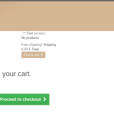
Cart
(empty)
No products
Free shipping!
Shipping
0,00 €
Total
Check out
 your cart.
Proceed to checkout