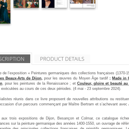
SCRIPTION
PRODUCT DETAILS
 de l’exposition « Peintures germaniques des collections françaises (1370-15
es Beaux-Arts de Dijon
,
pour les œuvres du Moyen Âge tardif
;
Made in 
n
, pour les peintures de la Renaissance ; et
Couleur, gloire et beauté a
r exécutées au cours de ces deux périodes. (4 mai - 23 septembre 2024).
alistes réunis dans ce livre proposent de nouvelles attributions ou restitue
l’occasion d’un parcours commençant par Maître Bertram et s’achevant avec
ux trois expositions de Dijon, Besançon et Colmar, ce catalogue richemen
ances sur la peinture germanique des années 1400-1550, un ouvrage de réfé
iographie des principales collections françaises de primitifs germaniques. 