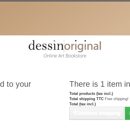
Online Art Bookstore
d to your
There is 1 item in
Total products (tax incl.)
Total shipping TTC
Free shipping!
Total (tax incl.)
Continue shopping