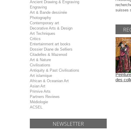
Ancient Drawing & Engraving
recherch
Engraving
suisses 
Art & Bande dessinée
Photography
Contemporary art
RE
Decorative Arts & Design
Art Techniques
Critics
Entertainment art books
Dossier Diane de Selliers
Citadelles & Mazenod
Art & Nature
Civilisations
Antiquity & Past Civilisations
Peintur
Art islamique
des coll
African & Oceanian Art
Asian Art
Primive Arts
Partners Reviews
Médiologie
ACSEL
NEWSLETTER