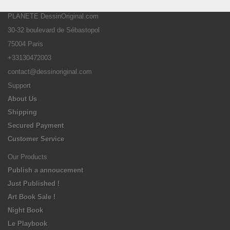
PLANETE DessinOriginal.com
30-32 boulevard de Sébastopol
75004 Paris
+33130472003
contact@dessinoriginal.com
Support
About Us
Shipping
Secured Payment
Customer Service
Our Products
Publish a annoucement
Just Published !
Art Book Sale !
Night Book
Le Playbook