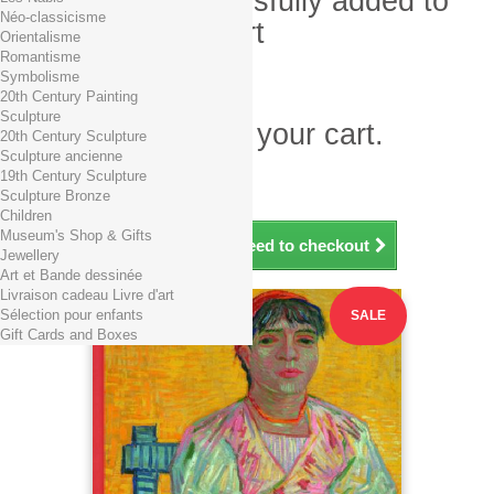
Product successfully added to
Néo-classicisme
your shopping cart
Orientalisme
Romantisme
Quantity
Symbolisme
Total
20th Century Painting
Sculpture
There is 1 item in your cart.
20th Century Sculpture
Sculpture ancienne
Total products (tax incl.)
19th Century Sculpture
Total shipping TTC
Free shipping!
Sculpture Bronze
Total (tax incl.)
Children
Museum's Shop & Gifts
Continue shopping
Proceed to checkout
Jewellery
Art et Bande dessinée
Livraison cadeau Livre d'art
Sélection pour enfants
SALE
Gift Cards and Boxes