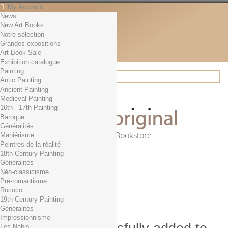
My Account
News
Contact
New Art Books
English
Notre sélection
English
Grandes expositions
Français
Art Book Sale
News
Exhibition catalogue
Painting
Antic Painting
Ancient Painting
Search
Medieval Painting
16th - 17th Painting
Baroque
Généralités
Online Art Bookstore
Maniérisme
Peintres de la réalité
Cart
(empty)
18th Century Painting
No products
Généralités
Néo-classicisme
Free shipping!
Shipping
Pré-romantisme
0,00 €
Total
Rococo
Check out
19th Century Painting
Généralités
Impressionnisme
Les Nabis