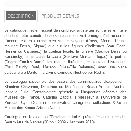
DESCRIPTION
PRODUCT DETAILS
Le catalogue met en rapport de nombreux artiste qui sont allés en Italie
pendant cette période de soixante ans qui voit émerger l'art moderne.
L'accent est mis aussi bien sur le voyage (Cross, Manet, Renoir,
Maurice Denis, Signac) que sur les figures d'Italiennes (Van Gogh,
Henner ou Carpeaux), la couleur locale, la lumière (Maurice Denis ou
Kandinsky), mais aussi la copie (Gustave Moreau, Degas), le portrait
(Degas, Carolus-Duran), les thèmes littéraires, religieux ou historiques
(Paul Baudry, Doré, Merson, Jules-Élie Delaunay) avec une place
particulière à Dante – la Divine Comédie illustrée par Rodin.
Le catalogue rassemble des essais des commissaires d'exposition :
Blandine Chavanne, Directrice du Musée des Beaux-Arts de Nantes.
Isabelle Julia, Conservatrice générale à l’Inspection générale des
musées de France. Catarina Zappia, Professeur à l’Université de
Pérouse. Cyrille Sciama, conservateur, chargé des collections XIXe au
Musée des Beaux-Arts de Nantes.
Catalogue de l'exposition "Fascinante Italie" présentée au musée des
Beaux-Arts de Nantes (20 nov. 2009 - 1er mars 2010).