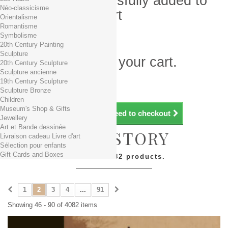
Product successfully added to
Néo-classicisme
your shopping cart
Orientalisme
Romantisme
Quantity
Symbolisme
Total
20th Century Painting
Sculpture
There is 1 item in your cart.
20th Century Sculpture
Sculpture ancienne
Total products (tax incl.)
19th Century Sculpture
Total shipping TTC
Free shipping!
Sculpture Bronze
Total (tax incl.)
Children
Museum's Shop & Gifts
Continue shopping
Proceed to checkout
Jewellery
Art et Bande dessinée
ART HISTORY
Livraison cadeau Livre d'art
Sélection pour enfants
Gift Cards and Boxes
There are 4082 products.
1
2
3
4
...
91
Showing 46 - 90 of 4082 items