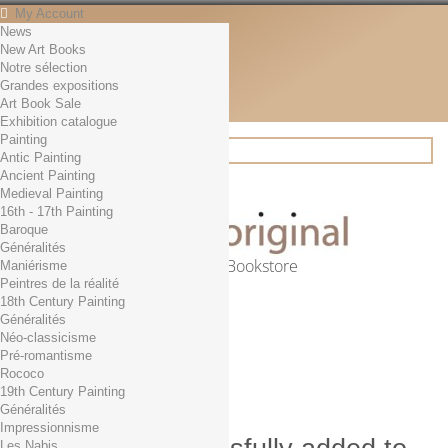
My Account
News
Contact
New Art Books
English
Notre sélection
English
Grandes expositions
Français
Art Book Sale
News
Exhibition catalogue
Painting
Antic Painting
Ancient Painting
Search
Medieval Painting
16th - 17th Painting
Baroque
Généralités
Online Art Bookstore
Maniérisme
Peintres de la réalité
Cart
(empty)
18th Century Painting
No products
Généralités
Néo-classicisme
Free shipping!
Shipping
Pré-romantisme
0,00 €
Total
Rococo
Check out
19th Century Painting
Généralités
Impressionnisme
Les Nabis