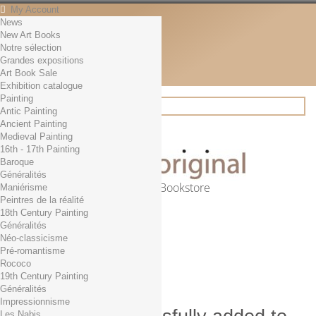
My Account
News
Contact
New Art Books
English
Notre sélection
English
Grandes expositions
Français
Art Book Sale
News
Exhibition catalogue
Painting
Antic Painting
Ancient Painting
Search
Medieval Painting
16th - 17th Painting
Baroque
Généralités
Online Art Bookstore
Maniérisme
Peintres de la réalité
Cart
(empty)
18th Century Painting
No products
Généralités
Néo-classicisme
Free shipping!
Shipping
Pré-romantisme
0,00 €
Total
Rococo
Check out
19th Century Painting
Généralités
Impressionnisme
Les Nabis