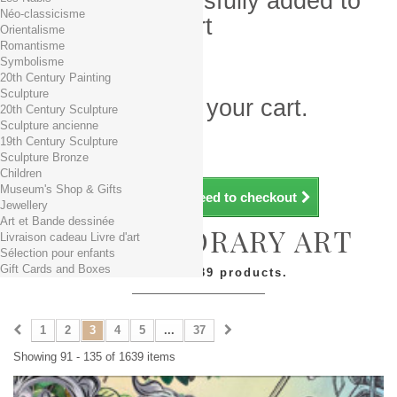
Product successfully added to
Néo-classicisme
your shopping cart
Orientalisme
Romantisme
Quantity
Symbolisme
Total
20th Century Painting
Sculpture
There is 1 item in your cart.
20th Century Sculpture
Sculpture ancienne
Total products (tax incl.)
19th Century Sculpture
Total shipping TTC
Free shipping!
Sculpture Bronze
Total (tax incl.)
Children
Museum's Shop & Gifts
Continue shopping
Proceed to checkout
Jewellery
Art et Bande dessinée
CONTEMPORARY ART
Livraison cadeau Livre d'art
Sélection pour enfants
Gift Cards and Boxes
There are 1639 products.
1
2
3
4
5
...
37
Showing 91 - 135 of 1639 items