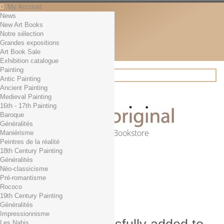
My Account
News
Contact
New Art Books
English
Notre sélection
English
Grandes expositions
Français
Art Book Sale
News
Exhibition catalogue
Painting
Antic Painting
Ancient Painting
Search
Medieval Painting
16th - 17th Painting
Baroque
Généralités
Online Art Bookstore
Maniérisme
Peintres de la réalité
Cart
(empty)
18th Century Painting
No products
Généralités
Néo-classicisme
Free shipping!
Shipping
Pré-romantisme
0,00 €
Total
Rococo
Check out
19th Century Painting
Généralités
Impressionnisme
Les Nabis