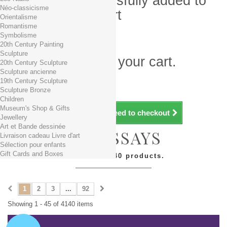
Product successfully added to
Néo-classicisme
your shopping cart
Orientalisme
Romantisme
Quantity
Symbolisme
Total
20th Century Painting
Sculpture
There is 1 item in your cart.
20th Century Sculpture
Sculpture ancienne
Total products (tax incl.)
19th Century Sculpture
Total shipping TTC
Free shipping!
Sculpture Bronze
Total (tax incl.)
Children
Museum's Shop & Gifts
Continue shopping
Proceed to checkout
Jewellery
Art et Bande dessinée
ART ESSAYS
Livraison cadeau Livre d'art
Sélection pour enfants
Gift Cards and Boxes
There are 4140 products.
1
2
3
...
92
Showing 1 - 45 of 4140 items