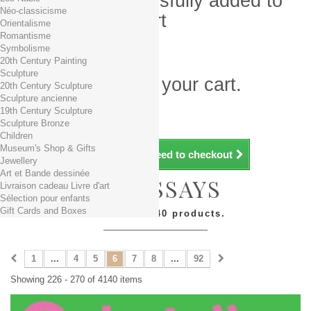
Product successfully added to
Néo-classicisme
your shopping cart
Orientalisme
Romantisme
Quantity
Symbolisme
Total
20th Century Painting
Sculpture
There is 1 item in your cart.
20th Century Sculpture
Sculpture ancienne
Total products (tax incl.)
19th Century Sculpture
Total shipping TTC
Free shipping!
Sculpture Bronze
Total (tax incl.)
Children
Museum's Shop & Gifts
Continue shopping
Proceed to checkout
Jewellery
Art et Bande dessinée
ART ESSAYS
Livraison cadeau Livre d'art
Sélection pour enfants
Gift Cards and Boxes
There are 4140 products.
1
...
4
5
6
7
8
...
92
Showing 226 - 270 of 4140 items