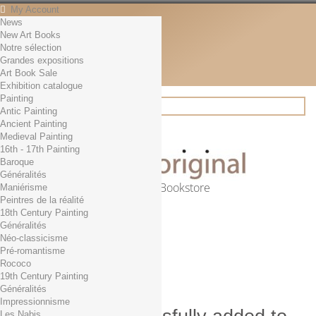
My Account
News
Contact
New Art Books
English
Notre sélection
English
Grandes expositions
Français
Art Book Sale
News
Exhibition catalogue
Painting
Antic Painting
Ancient Painting
Search
Medieval Painting
16th - 17th Painting
Baroque
Généralités
Online Art Bookstore
Maniérisme
Peintres de la réalité
Cart
(empty)
18th Century Painting
No products
Généralités
Néo-classicisme
Free shipping!
Shipping
Pré-romantisme
0,00 €
Total
Rococo
Check out
19th Century Painting
Généralités
Impressionnisme
Les Nabis