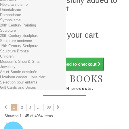
Product successfully added to
Néo-classicisme
your shopping cart
Orientalisme
Romantisme
Quantity
Symbolisme
Total
20th Century Painting
Sculpture
There is 1 item in your cart.
20th Century Sculpture
Sculpture ancienne
Total products (tax incl.)
19th Century Sculpture
Total shipping TTC
Free shipping!
Sculpture Bronze
Total (tax incl.)
Children
Museum's Shop & Gifts
Continue shopping
Proceed to checkout
Jewellery
Art et Bande dessinée
NEW ART BOOKS
Livraison cadeau Livre d'art
Sélection pour enfants
Gift Cards and Boxes
There are 4034 products.
1
2
3
...
90
Showing 1 - 45 of 4034 items