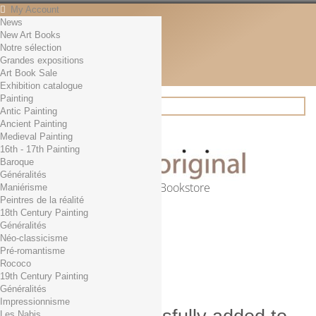
My Account
News
Contact
New Art Books
English
Notre sélection
English
Grandes expositions
Français
Art Book Sale
News
Exhibition catalogue
Painting
Antic Painting
Ancient Painting
Search
Medieval Painting
16th - 17th Painting
Baroque
Généralités
Online Art Bookstore
Maniérisme
Peintres de la réalité
Cart
(empty)
18th Century Painting
No products
Généralités
Néo-classicisme
Free shipping!
Shipping
Pré-romantisme
0,00 €
Total
Rococo
Check out
19th Century Painting
Généralités
Impressionnisme
Les Nabis