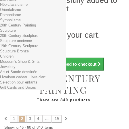
Product successfully added to
Néo-classicisme
your shopping cart
Orientalisme
Romantisme
Quantity
Symbolisme
Total
20th Century Painting
Sculpture
There is 1 item in your cart.
20th Century Sculpture
Sculpture ancienne
Total products (tax incl.)
19th Century Sculpture
Total shipping TTC
Free shipping!
Sculpture Bronze
Total (tax incl.)
Children
Museum's Shop & Gifts
Continue shopping
Proceed to checkout
Jewellery
Art et Bande dessinée
19TH CENTURY
Livraison cadeau Livre d'art
Sélection pour enfants
PAINTING
Gift Cards and Boxes
There are 840 products.
1
2
3
4
...
19
Showing 46 - 90 of 840 items