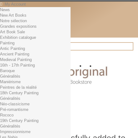
My Account
News
Contact
New Art Books
English
Notre sélection
English
Grandes expositions
Français
Art Book Sale
News
Exhibition catalogue
Painting
Antic Painting
Ancient Painting
Search
Medieval Painting
16th - 17th Painting
Baroque
Généralités
Online Art Bookstore
Maniérisme
Peintres de la réalité
Cart
(empty)
18th Century Painting
No products
Généralités
Néo-classicisme
Free shipping!
Shipping
Pré-romantisme
0,00 €
Total
Rococo
Check out
19th Century Painting
Généralités
Impressionnisme
Les Nabis